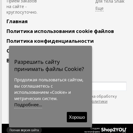
Приём заказов
для тела Shaik
на сайте -
круглосуточно.
Главная
Политика использования cookie файлов
Политика конфиденциальности
Сотрудничество
Вакансии
Разрешить сайту
принимать файлы Cookie?
Подпишитесь
на наши новости
Продолжая пользоваться сайтом,
вы соглашаетесь с
использованием «Cookie» и
Нажимая на кнопку, я даю согласие на обработку
метрических систем.
персональных данных. С условиями
"Политики
Подробнее...
Конфидециальности"
согласен.
Хорошо
Создано
Полная версия сайта
на платформе