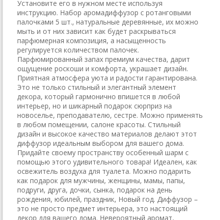
Установите его в нужном месте используя
инструкцию. Набор аромадиффузор с ротанговыми
палочками 5 шт., натуральные деревянные, их можно
мыть и от них зависит как будет раскрываться
парфюмерная композиция, а насыщенность
регулируется количеством палочек.
Парфюмированный запах премиум качества, дарит
ощущение роскоши и комфорта, украшает дизайн.
Приятная атмосфера уюта и радости гарантирована.
Это не только стильный и элегантный элемент
декора, который гармонично впишется в любой
интерьер, но и шикарный подарок сюрприз на
новоселье, преподавателю, сестре. Можно применять
в любом помещении, салоне красоты. Стильный
дизайн и высокое качество материалов делают этот
диффузор идеальным выбором для вашего дома.
Придайте своему пространству особенный шарм с
помощью этого удивительного товара! Идеален, как
освежитель воздуха для туалета. Можно подарить
как подарок для мужчины, женщины, мамы, папы,
подруги, друга, дочки, сынка, подарок на день
рождения, юбилей, праздник, Новый год. Диффузор –
это не просто предмет интерьера, это настоящий
декор для вашего дома. Невероятный аромат,