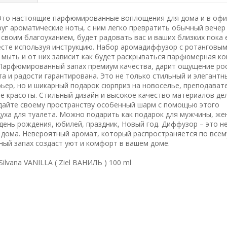
Это настоящие парфюмированные воплощения для дома и в офи
г ароматические ноты, с ним легко превратить обычный вечер
 своим благоуханием, будет радовать вас и ваших близких пока 
есте используя инструкцию. Набор аромадиффузор с ротанговы
 мыть и от них зависит как будет раскрываться парфюмерная к
 Парфюмированный запах премиум качества, дарит ощущение ро
а и радости гарантирована. Это не только стильный и элегантн
ьер, но и шикарный подарок сюрприз на новоселье, преподават
е красоты. Стильный дизайн и высокое качество материалов де
дайте своему пространству особенный шарм с помощью этого
духа для туалета. Можно подарить как подарок для мужчины, ж
а день рождения, юбилей, праздник, Новый год. Диффузор – это н
 дома. Невероятный аромат, который распространяется по всем
ый запах создаст уют и комфорт в вашем доме.
lvana VANILLA ( Ziel ВАНИЛЬ ) 100 ml