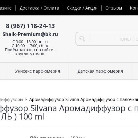
азине
Доставка / Оплата
Скидки / Акции
Отзывы
Кон
8 (967) 118-24-13
Shaik-Premium@bk.ru
C 9:00 - 18:00, пн-пт
С 10:00 - 17:00, сб-вс
Приём заказов на сайте -
круглосуточно.
Унисекс парфюмерия
Детская парфюмерия
диффузоры
Аромадиффузор Silvana Аромадиффузор с палочками
фузор Silvana Аромадиффузор с па
ЛЬ ) 100 ml
Объем товара
100 мл