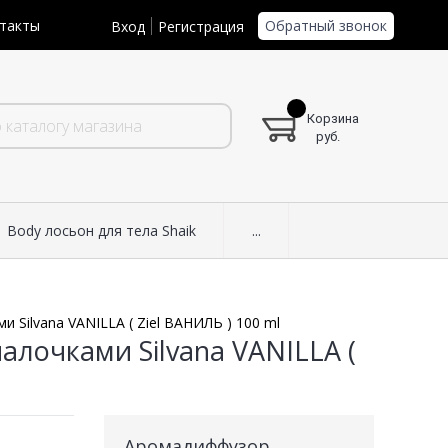
Обратный звонок
такты
Вход
Регистрация
Корзина
руб.
Body лосьон для тела Shaik
...
 Silvana VANILLA ( Ziel ВАНИЛЬ ) 100 ml
лочками Silvana VANILLA (
Аромадиффузор