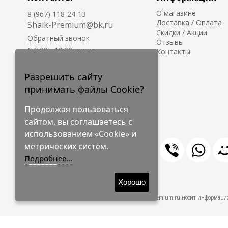
О магазине
8 (967) 118-24-13
Доставка / Оплата
Shaik-Premium@bk.ru
Скидки / Акции
Обратный звонок
Отзывы
C 9:00 - 18:00, пн-пт
Контакты
С 10:00 - 17:00, сб-вс
Приём заказов на сайте -
Разрешить сайту
круглосуточно.
принимать файлы Cookie?
Продолжая пользоваться
сайтом, вы соглашаетесь с
использованием «Cookie» и
метрических систем.
Подробнее...
© 2009-2026 Shaik-Premium
Хорошо
Shaik-Premium.ru носит информацио