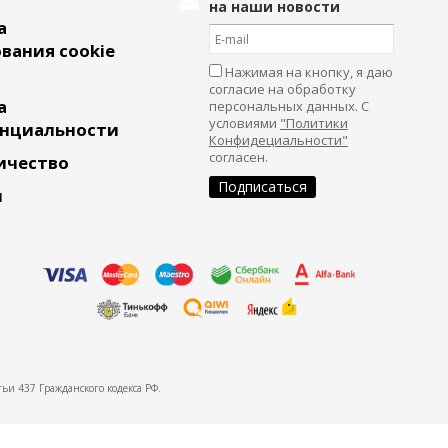
на наши новости
а
вания cookie
Нажимая на кнопку, я даю
согласие на обработку
а
персональных данных. С
условиями
"Политики
нциальности
Конфидециальности"
согласен.
ичество
и
ьи 437 Гражданского кодекса РФ.