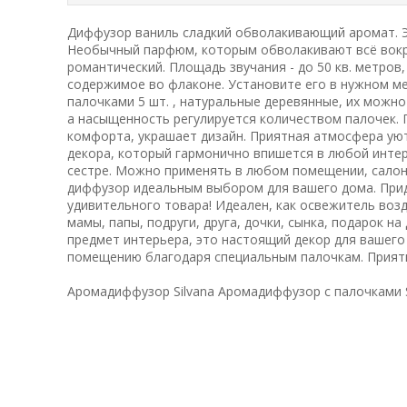
Диффузор ваниль сладкий обволакивающий аромат. 
Необычный парфюм, которым обволакивают всё вокру
романтический. Площадь звучания - до 50 кв. метров,
содержимое во флаконе. Установите его в нужном м
палочками 5 шт. , натуральные деревянные, их можно
а насыщенность регулируется количеством палочек.
комфорта, украшает дизайн. Приятная атмосфера уют
декора, который гармонично впишется в любой интер
сестре. Можно применять в любом помещении, салон
диффузор идеальным выбором для вашего дома. При
удивительного товара! Идеален, как освежитель воз
мамы, папы, подруги, друга, дочки, сынка, подарок н
предмет интерьера, это настоящий декор для вашего
помещению благодаря специальным палочкам. Приятн
Аромадиффузор Silvana Аромадиффузор с палочками Si