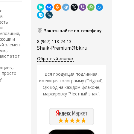
с.
 в
есть
ми
Заказывайте по телефону
омпозиция,
скоши и
8 (967) 118-24-13
ый элемент
Shaik-Premium@bk.ru
елю,
лают этот
Обратный звонок
енщины,
е просто
Вся продукция подлинная,
у
имеющая голограмму (Original),
QR-код на каждом флаконе,
маркировку "Честный знак".