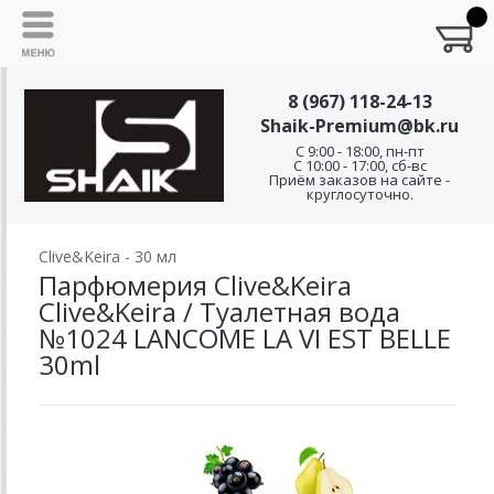
8 (967) 118-24-13
Shaik-Premium@bk.ru
C 9:00 - 18:00, пн-пт
С 10:00 - 17:00, сб-вс
Приём заказов на сайте -
круглосуточно.
Clive&Keira - 30 мл
Парфюмерия Clive&Keira
Clive&Keira / Туалетная вода
№1024 LANCOME LA VI EST BELLE
30ml