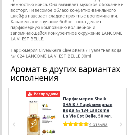
нежностью ириса. Она вызывает мужское обожание и
восторг. Невесомое облако конфетно-ванильного
шлейфа навевает сладкие приятные воспоминания.
Карамельное звучание бобов тонка делает
парфюмерную композицию волшебной и
запоминающейся.Конкурентное окружение LANCOME
LA VI EST BELLE.
Парфюмерия Clive&Keira Clive&Keira / Туалетная вода
№1024 LANCOME LA VI EST BELLE 30ml
Аромат в других вариантах
исполнения
Распродажа
Р
Парфюмерия Shaik
SHAIK / Парфюмерная
вода № 134 Lancome
La Vie Est Belle, 50 мл.
4 отзыва