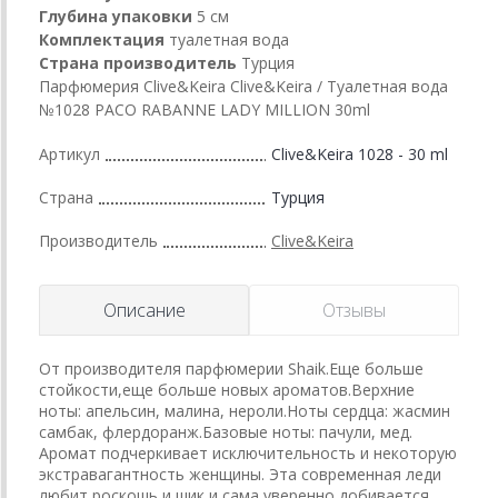
Глубина упаковки
5 см
Комплектация
туалетная вода
Страна производитель
Турция
Парфюмерия Clive&Keira Clive&Keira / Туалетная вода
№1028 PACO RABANNE LADY MILLION 30ml
Артикул
Clive&Keira 1028 - 30 ml
Страна
Турция
Производитель
Clive&Keira
Описание
Отзывы
От производителя парфюмерии Shaik.Еще больше
стойкости,еще больше новых ароматов.Верхние
ноты: апельсин, малина, нероли.Ноты сердца: жасмин
самбак, флердоранж.Базовые ноты: пачули, мед.
Аромат подчеркивает исключительность и некоторую
экстравагантность женщины. Эта современная леди
любит роскошь и шик и сама уверенно добивается