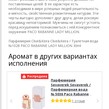
поставленных целей. В ее характере есть
необходимая в мире успешных людей решительность
и мягкость, свойственная романтичным натурам. Эти
черты выгодно дополняют друг друга, делая роковую
красавицу неповторимой. Мужчины не смогут устоять
перед искушением познакомиться с ней.Конкурентное
окружение PACO RABANNE LADY MILLION.
Парфюмерия Clive&Keira Clive&Keira / Туалетная вода
№1028 PACO RABANNE LADY MILLION 30ml
Аромат в других вариантах
исполнения
Распродажа
Р
Парфюмерия
Sevaverek Sevaverek /
Парфюмерная вода
№ 5036 Paco Rabanne
Lady Million 50 мл
1 отзыв