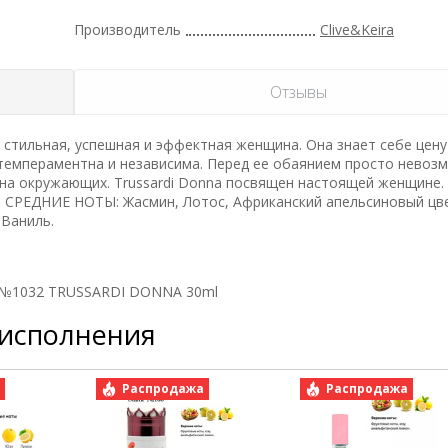
Производитель
Clive&Keira
Отзывы
стильная, успешная и эффектная женщина. Она знает себе цену
 темпераментна и независима. Перед ее обаянием просто невоз
т на окружающих. Trussardi Donna посвящен настоящей женщине
 СРЕДНИЕ НОТЫ: Жасмин, Лотос, Африканский апельсиновый цве
 Ваниль.
да №1032 TRUSSARDI DONNA 30ml
 исполнения
а
Распродажа
Распродажа