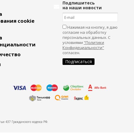
Подпишитесь
на наши новости
а
вания cookie
Нажимая на кнопку, я даю
согласие на обработку
а
персональных данных. С
условиями
"Политики
нциальности
Конфидециальности"
согласен.
ичество
и
ьи 437 Гражданского кодекса РФ.