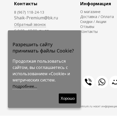
Контакты
Информация
О магазине
8 (967) 118-24-13
Доставка / Оплата
Shaik-Premium@bk.ru
Скидки / Акции
Обратный звонок
Отзывы
C 9:00 - 18:00, пн-пт
Контакты
С 10:00 - 17:00, сб-вс
Приём заказов на сайте -
Разрешить сайту
круглосуточно.
принимать файлы Cookie?
Продолжая пользоваться
сайтом, вы соглашаетесь с
использованием «Cookie» и
метрических систем.
Подробнее...
© 2009-2026 Shaik-Premium
Хорошо
Shaik-Premium.ru носит информацио