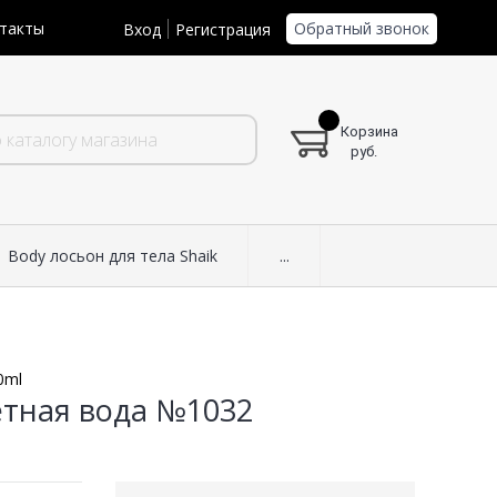
Обратный звонок
такты
Вход
Регистрация
Корзина
руб.
Body лосьон для тела Shaik
...
0ml
летная вода №1032