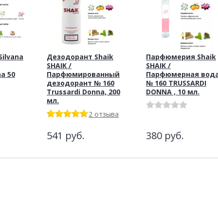
ilvana
Дезодорант Shaik
Парфюмерия Shaik
SHAIK /
SHAIK /
na 50
Парфюмированный
Парфюмерная вод
дезодорант № 160
№ 160 TRUSSARDI
Trussardi Donna, 200
DONNA , 10 мл.
мл.
2 отзыва
541
руб.
380
руб.