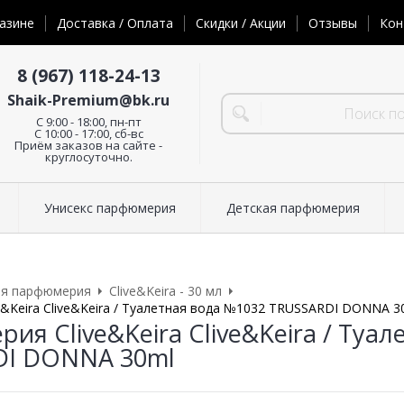
азине
Доставка / Оплата
Скидки / Акции
Отзывы
Кон
8 (967) 118-24-13
Shaik-Premium@bk.ru
C 9:00 - 18:00, пн-пт
С 10:00 - 17:00, сб-вс
Приём заказов на сайте -
круглосуточно.
Унисекс парфюмерия
Детская парфюмерия
ая парфюмерия
Clive&Keira - 30 мл
&Keira Clive&Keira / Туалетная вода №1032 TRUSSARDI DONNA 3
ия Clive&Keira Clive&Keira / Туа
DI DONNA 30ml