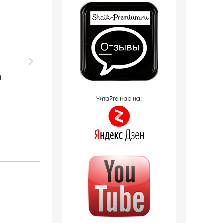
Парфюмерия Shaik
Парфюмерия Shaik
Shaik W160 (Trussardi
SHAIK /
а
Donna 2011), 50 ml
Парфюмерная вода
NEW
№160 Trussardi
Donna 20мл
2 отзыва
2 отзыва
1 294
руб.
605
руб.