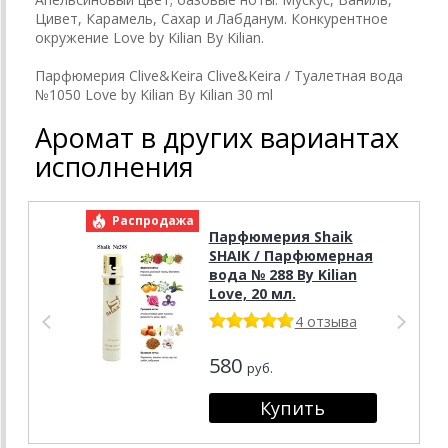
Цивет, Карамель, Сахар и Лабданум. Конкурентное
окружение Love by Kilian By Kilian.
Парфюмерия Clive&Keira Clive&Keira / Туалетная вода
№1050 Love by Kilian By Kilian 30 ml
Аромат в других вариантах
исполнения
Распродажа
Р
Парфюмерия Shaik
SHAIK / Парфюмерная
вода № 288 By Kilian
Love, 20 мл.
4 отзыва
580
руб.