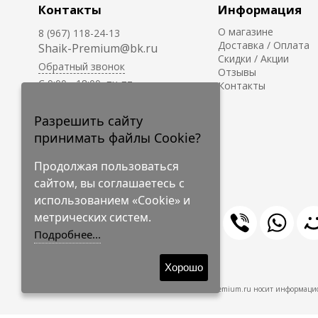
Контакты
Информация
О магазине
8 (967) 118-24-13
Доставка / Оплата
Shaik-Premium@bk.ru
Скидки / Акции
Обратный звонок
Отзывы
C 9:00 - 18:00, пн-пт
Контакты
С 10:00 - 17:00, сб-вс
Приём заказов на сайте -
Разрешить сайту
круглосуточно.
принимать файлы Cookie?
Продолжая пользоваться
сайтом, вы соглашаетесь с
использованием «Cookie» и
метрических систем.
Подробнее...
© 2009-2026 Shaik-Premium
Хорошо
Shaik-Premium.ru носит информацио