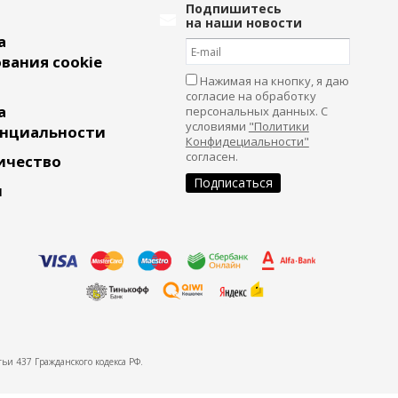
Подпишитесь
на наши новости
а
вания cookie
Нажимая на кнопку, я даю
согласие на обработку
а
персональных данных. С
условиями
"Политики
нциальности
Конфидециальности"
согласен.
ичество
и
ьи 437 Гражданского кодекса РФ.