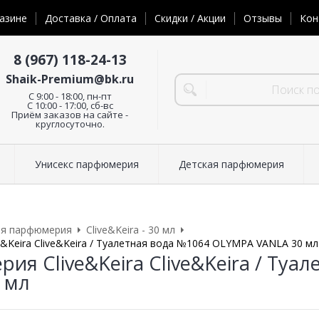
азине
Доставка / Оплата
Скидки / Акции
Отзывы
Кон
8 (967) 118-24-13
Shaik-Premium@bk.ru
C 9:00 - 18:00, пн-пт
С 10:00 - 17:00, сб-вс
Приём заказов на сайте -
круглосуточно.
Унисекс парфюмерия
Детская парфюмерия
ая парфюмерия
Clive&Keira - 30 мл
&Keira Clive&Keira / Туалетная вода №1064 OLYMPA VANLA 30 мл
ия Clive&Keira Clive&Keira / Ту
 мл