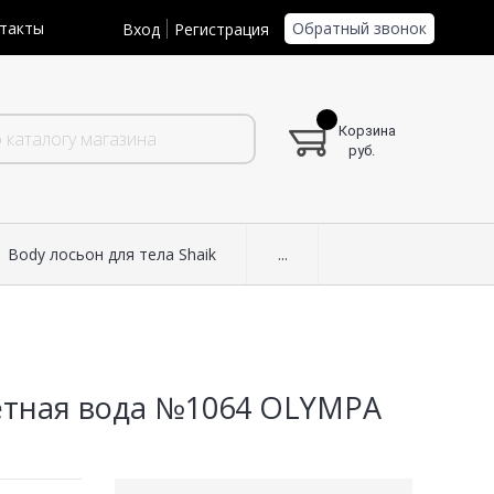
Обратный звонок
такты
Вход
Регистрация
Корзина
руб.
Body лосьон для тела Shaik
...
алетная вода №1064 OLYMPA