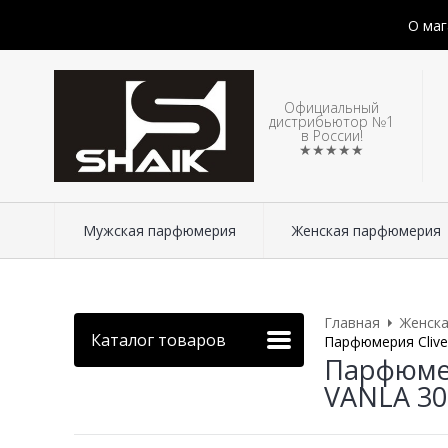
О маг
Официальный
дистрибьютор №1
в России!
★★★★★
Мужская парфюмерия
Женская парфюмерия
Главная
Женск
Каталог товаров
Парфюмерия Clive
Парфюмер
VANLA 30