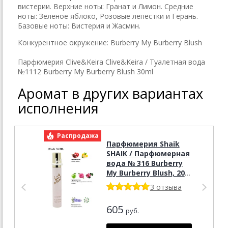
вистерии. Верхние ноты: Гранат и Лимон. Средние
ноты: Зеленое яблоко, Розовые лепестки и Герань.
Базовые ноты: Вистерия и Жасмин.
Конкурентное окружение: Burberry My Burberry Blush
Парфюмерия Clive&Keira Clive&Keira / Туалетная вода
№1112 Burberry My Burberry Blush 30ml
Аромат в других вариантах
исполнения
Распродажа
Р
Парфюмерия Shaik
SHAIK / Парфюмерная
вода № 316 Burberry
My Burberry Blush, 20
мл.
3 отзыва
605
руб.