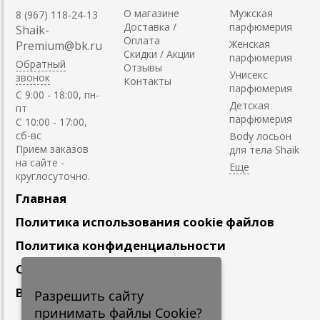
О магазине
Мужская
8 (967) 118-24-13
Доставка /
парфюмерия
Shaik-
Оплата
Женская
Premium@bk.ru
Скидки / Акции
парфюмерия
Обратный
Отзывы
Унисекс
звонок
Контакты
парфюмерия
C 9:00 - 18:00, пн-
Детская
пт
парфюмерия
С 10:00 - 17:00,
сб-вс
Body лосьон
Приём заказов
для тела Shaik
на сайте -
круглосуточно.
Главная
Политика использования cookie файлов
Политика конфиденциальности
Сотрудничество
Вакансии
Разрешить сайту
принимать файлы Cookie?