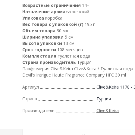
Возрастные ограничения
14+
Назначение аромата
женский
Упаковка
коробка
Вес товара с упаковкой (г)
195 г
Объем товара
30 мл
Ширина упаковки
5 см
Высота упаковки
13 см
Срок годности
108 месяцев
Комплектация
туалетная вода
Страна производитель
Турция
Парфюмерия Clive&Keira Clive&Keira / Туалетная вода
Devil's Intrigue Haute Fragrance Company HFC 30 ml
Артикул
Clive&Keira 1178 - 
Страна
Турция
Производитель
Clive&Keira