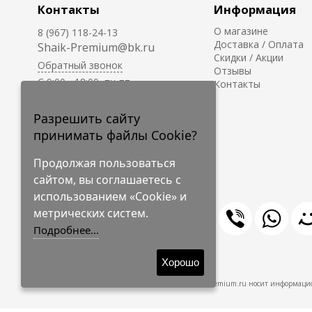
Контакты
Информация
О магазине
8 (967) 118-24-13
Доставка / Оплата
Shaik-Premium@bk.ru
Скидки / Акции
Обратный звонок
Отзывы
C 9:00 - 18:00, пн-пт
Контакты
С 10:00 - 17:00, сб-вс
Приём заказов на сайте -
Разрешить сайту
круглосуточно.
принимать файлы Cookie?
Продолжая пользоваться
сайтом, вы соглашаетесь с
использованием «Cookie» и
метрических систем.
Подробнее...
© 2009-2026 Shaik-Premium
Хорошо
Shaik-Premium.ru носит информацио