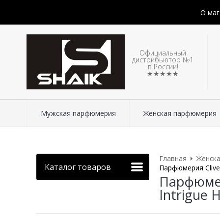
О маг
Официальный
дистрибьютор №1
в России!
★★★★★
Мужская парфюмерия
Женская парфюмерия
Главная
Женск
Каталог товаров
Парфюмерия Clive&
Парфюмери
Intrigue 