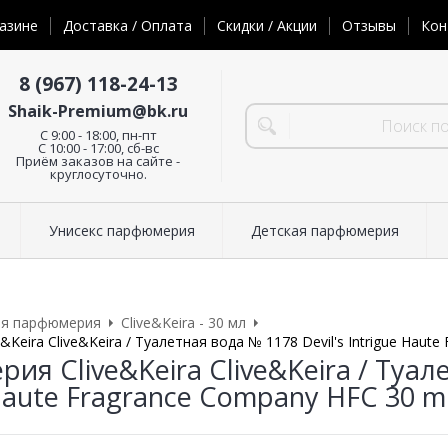
азине
Доставка / Оплата
Скидки / Акции
Отзывы
Кон
8 (967) 118-24-13
Shaik-Premium@bk.ru
C 9:00 - 18:00, пн-пт
С 10:00 - 17:00, сб-вс
Приём заказов на сайте -
круглосуточно.
Унисекс парфюмерия
Детская парфюмерия
ая парфюмерия
Clive&Keira - 30 мл
Keira Clive&Keira / Туалетная вода № 1178 Devil's Intrigue Haut
я Clive&Keira Clive&Keira / Туале
Haute Fragrance Company HFC 30 m