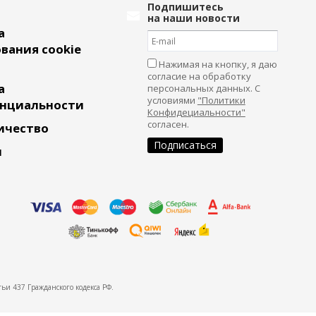
Подпишитесь
на наши новости
а
вания cookie
Нажимая на кнопку, я даю
согласие на обработку
а
персональных данных. С
условиями
"Политики
нциальности
Конфидециальности"
согласен.
ичество
и
ьи 437 Гражданского кодекса РФ.