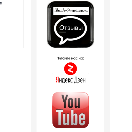
e
№ 464 Devil's Intrigue
вода W5184 Devil's
0
Haute Fragrance, 10
Intrigue Haute
мл.
Fragrance 30 мл
1 отзыв
1 отзыв
380
руб.
1 150
руб.