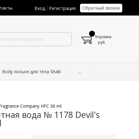
Обратный звонок
такты
Вход
Регистрация
Корзина
руб.
Body лосьон для тела Shaik
...
e Fragrance Company HFC 30 ml
тная вода № 1178 Devil's
l