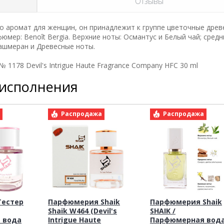
Отзывы
 аромат для женщин, он принадлежит к группе цветочные древ
юмер: Benoît Bergia. Верхние ноты: Османтус и Белый чай; средн
Кашмеран и Древесные ноты.
№ 1178 Devil's Intrigue Haute Fragrance Company HFC 30 ml
 исполнения
а
Распродажа
Распродажа
Тестер
Парфюмерия Shaik
Парфюмерия Shaik
Shaik W464 (Devil's
SHAIK /
 вода
Intrigue Haute
Парфюмерная вод