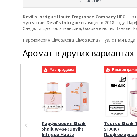
Описание
Devil's Intrigue
Haute Fragrance Company HFC
— это
мускусные.
Devil's Intrigue
выпущен в 2018 году. Парф
Сандал и Цветок апельсина; базовые ноты: Ваниль, 
Парфюмерия Clive&Keira Clive&Keira / Туалетная вода 
Аромат в других вариантах
Распродажа
Распродаж
Парфюмерия Shaik
Тестер Shaik 
Shaik W464 (Devil's
SHAIK /
Intrigue Haute
Парфюмерная