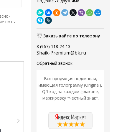
Поделись с друзьями
есно-
ие ноты:
Заказывайте по телефону
8 (967) 118-24-13
Shaik-Premium@bk.ru
Обратный звонок
Распродажа
Распродажа
Вся продукция подлинная,
имеющая голограмму (Original),
QR-код на каждом флаконе,
маркировку "Честный знак".
Парфюмерия Shaik
Парфюмерия
SHAIK /
Sevaverek Sevaverek
а
Парфюмерная вода
/ Парфюмерная