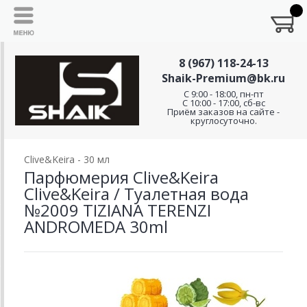
8 (967) 118-24-13
Shaik-Premium@bk.ru
C 9:00 - 18:00, пн-пт
С 10:00 - 17:00, сб-вс
Приём заказов на сайте -
круглосуточно.
Clive&Keira - 30 мл
Парфюмерия Clive&Keira
Clive&Keira / Туалетная вода
№2009 TIZIANA TERENZI
ANDROMEDA 30ml