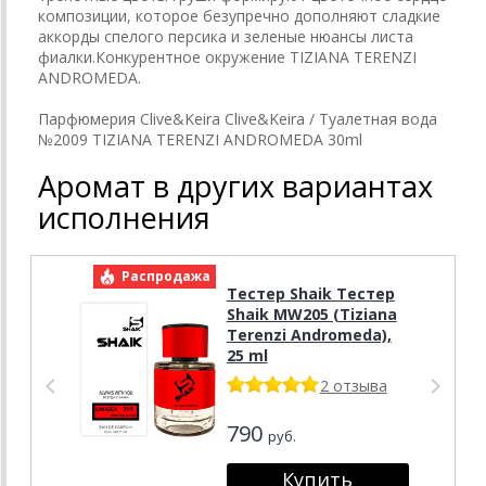
композиции, которое безупречно дополняют сладкие
аккорды спелого персика и зеленые нюансы листа
фиалки.Конкурентное окружение TIZIANA TERENZI
ANDROMEDA.
Парфюмерия Clive&Keira Clive&Keira / Туалетная вода
№2009 TIZIANA TERENZI ANDROMEDA 30ml
Аромат в других вариантах
исполнения
Распродажа
Р
Тестер Shaik Тестер
Shaik MW205 (Tiziana
Terenzi Andromeda),
25 ml
2 отзыва
790
руб.