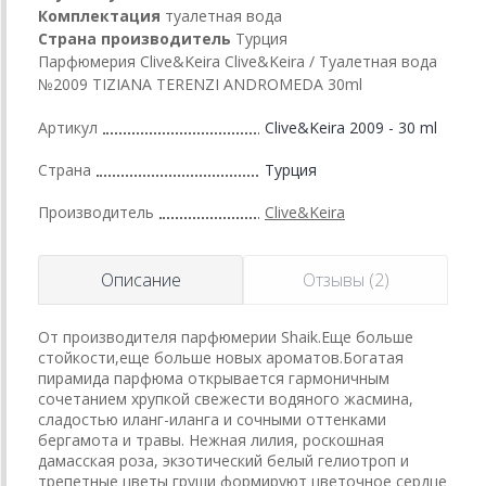
Комплектация
туалетная вода
Страна производитель
Турция
Парфюмерия Clive&Keira Clive&Keira / Туалетная вода
№2009 TIZIANA TERENZI ANDROMEDA 30ml
Артикул
Clive&Keira 2009 - 30 ml
Страна
Турция
Производитель
Clive&Keira
Описание
Отзывы (2)
От производителя парфюмерии Shaik.Еще больше
стойкости,еще больше новых ароматов.Богатая
пирамида парфюма открывается гармоничным
сочетанием хрупкой свежести водяного жасмина,
сладостью иланг-иланга и сочными оттенками
бергамота и травы. Нежная лилия, роскошная
дамасская роза, экзотический белый гелиотроп и
трепетные цветы груши формируют цветочное сердце