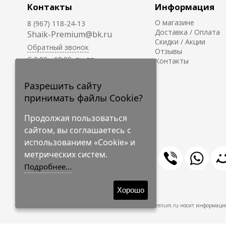
Контакты
Информация
О магазине
8 (967) 118-24-13
Доставка / Оплата
Shaik-Premium@bk.ru
Скидки / Акции
Обратный звонок
Отзывы
C 9:00 - 18:00, пн-пт
Контакты
С 10:00 - 17:00, сб-вс
Приём заказов на сайте -
Разрешить сайту
круглосуточно.
принимать файлы Cookie?
Продолжая пользоваться
сайтом, вы соглашаетесь с
использованием «Cookie» и
метрических систем.
Подробнее...
© 2009-2026 Shaik-Premium
Хорошо
Shaik-Premium.ru носит информацио