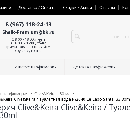
азине
Доставка / Оплата
Скидки / Акции
Отзывы
Кон
8 (967) 118-24-13
Shaik-Premium@bk.ru
C 9:00 - 18:00, пн-пт
С 10:00 - 17:00, сб-вс
Приём заказов на сайте -
круглосуточно.
Унисекс парфюмерия
Детская парфюмерия
кс парфюмерия
Clive&Keira - 30 мл
Keira Clive&Keira / Туалетная вода №2040 Le Labo Santal 33 30m
ия Clive&Keira Clive&Keira / Туа
 30ml