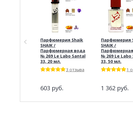
Парфюмерия Shaik
Парфюмерия S
SHAIK /
SHAIK /
Парфюмерная вода
Парфюмерная
№ 269 Le Labo Santal
№ 269 Le Labo 
33, 20 мл.
33, 50 мл.
3 отзыва
1 
603
руб.
1 362
руб.