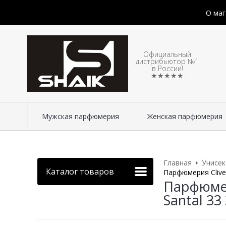
О маг
Официальный
дистрибьютор №1
в России!
★★★★★
Мужская парфюмерия
Женская парфюмерия
Главная
Унисе
Каталог товаров
Парфюмерия Clive&
Парфюмер
Santal 33