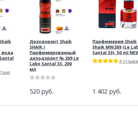
haik
Дезодорант Shaik
Парфюмерия Shaik
SHAIK /
Shaik MW269 (Le La
 вода
Парфюмированный
Santal 33), 50 ml NE
Santal
дезодорант № 269 Le
4 отзыва
Labo Santal 33, 200
мл
отзыв
520
руб.
1 402
руб.