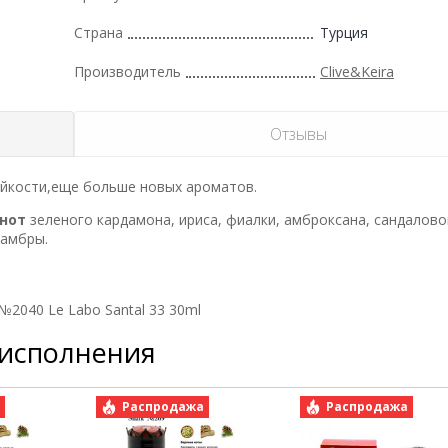
Страна
Турция
Производитель
Clive&Keira
Отзывы
йкости,еще больше новых ароматов.
нот
зеленого кардамона, ириса, фиалки, амброксана, сандалово
 амбры.
№2040 Le Labo Santal 33 30ml
 исполнения
а
Распродажа
Распродажа