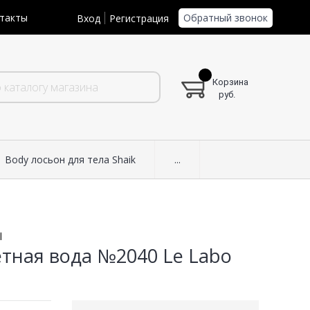
Обратный звонок
такты
Вход
Регистрация
Корзина
руб.
Body лосьон для тела Shaik
...
l
летная вода №2040 Le Labo