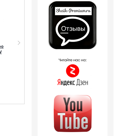
Тестер Shaik Тестер
Парфюмерное масло
bo
Shaik MW269 Le Labo
Shaik SHAIK /
W
Santal 33, 25 ml
Парфюмерное масло
Roller bal № 269 Le
1 отзыв
Labo Santal 33, 10 мл.
2 отзыва
790
руб.
590
руб.