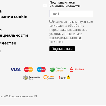
Подпишитесь
на наши новости
а
вания cookie
Нажимая на кнопку, я даю
согласие на обработку
а
персональных данных. С
условиями
"Политики
нциальности
Конфидециальности"
согласен.
ичество
и
ьи 437 Гражданского кодекса РФ.