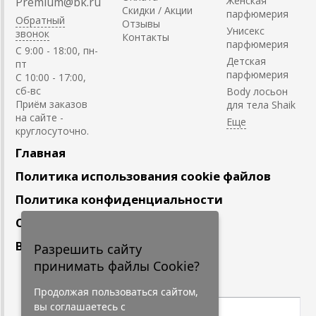
Женская
Premium@bk.ru
Скидки / Акции
парфюмерия
Обратный
Отзывы
Унисекс
звонок
Контакты
парфюмерия
C 9:00 - 18:00, пн-
Детская
пт
парфюмерия
С 10:00 - 17:00,
сб-вс
Body лосьон
Приём заказов
для тела Shaik
на сайте -
круглосуточно.
Главная
Политика использования cookie файлов
Политика конфиденциальности
Сотрудничество
Вакансии
Разрешить сайту
принимать файлы Cookie?
Подпишитесь
на наши новости
Продолжая пользоваться сайтом,
вы соглашаетесь с