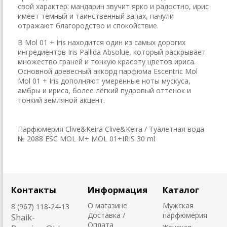
свой характер: мандарин звучит ярко и радостно, ирис
имеет тёмный и таинственный запах, пачули
отражают благородство и спокойствие.
В Mol 01 + Iris находится один из самых дорогих
ингредиентов Iris Pallida Absolue, который раскрывает
множество граней и тонкую красоту цветов ириса.
Основной древесный аккорд парфюма Escentric Mol
Mol 01 + Iris дополняют умеренные ноты мускуса,
амбры и ириса, более лёгкий пудровый оттенок и
тонкий земляной акцент.
Парфюмерия Clive&Keira Clive&Keira / Туалетная вода
№ 2088 ESC MOL M+ MOL 01+IRIS 30 ml
Контакты
Информация
Каталог
О магазине
Мужская
8 (967) 118-24-13
Доставка /
парфюмерия
Shaik-
Оплата