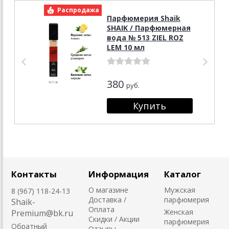
Распродажа
Р
Парфюмерия Shaik
SHAIK / Парфюмерная
вода № 513 ZIEL ROZ
LEM 10 мл
380
руб.
Контакты
Информация
Каталог
О магазине
Мужская
8 (967) 118-24-13
Доставка /
парфюмерия
Shaik-
Оплата
Женская
Premium@bk.ru
Скидки / Акции
парфюмерия
Обратный
Отзывы