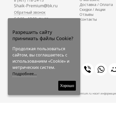
8 (967) 118-24-13
Доставка / Оплата
Shaik-Premium@bk.ru
Скидки / Акции
Обратный звонок
Отзывы
C 9:00 - 18:00, пн-пт
Контакты
С 10:00 - 17:00, сб-вс
Приём заказов на сайте -
Разрешить сайту
круглосуточно.
принимать файлы Cookie?
Продолжая пользоваться
сайтом, вы соглашаетесь с
использованием «Cookie» и
метрических систем.
Подробнее...
© 2009-2026 Shaik-Premium
Хорошо
Shaik-Premium.ru носит информацио
Создано
на платформе