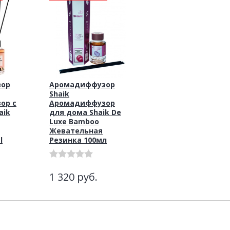
зор
Аромадиффузор
Shaik
ор с
Аромадиффузор
aik
для дома Shaik De
Luxe Bamboo
Жевательная
l
Резинка 100мл
1 320
руб.