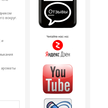
одником
го вокруг.
 и
имыкания
а ароматы