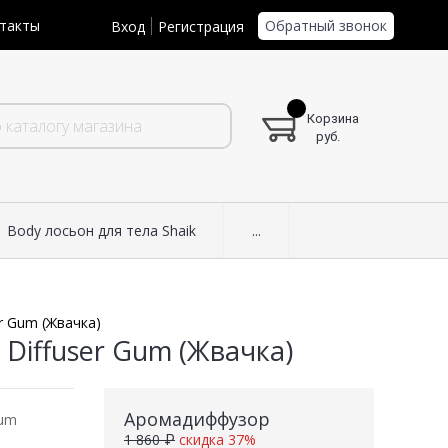
Обратный звонок
такты
Вход
Регистрация
Корзина
руб.
Body лосьон для тела Shaik
...
r Gum (Жвачка)
Diffuser Gum (Жвачка)
Аромадиффузор
Gum
1 860 ₽
скидка 37%