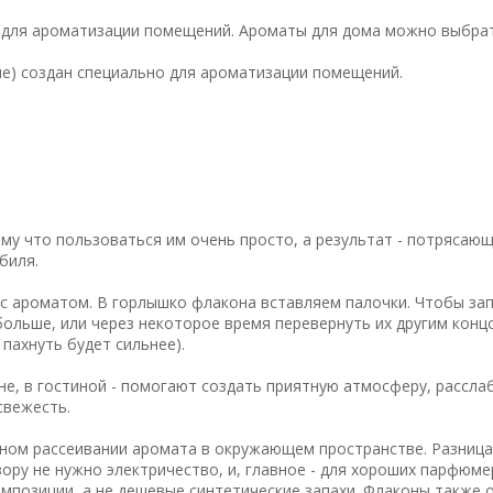
о для ароматизации помещений. Ароматы для дома можно выбрат
ние) создан специально для ароматизации помещений.
у что пользоваться им очень просто, а результат - потрясающ
биля.
с ароматом. В горлышко флакона вставляем палочки. Чтобы за
ольше, или через некоторое время перевернуть их другим конц
 пахнуть будет сильнее).
не, в гостиной - помогают создать приятную атмосферу, рассла
свежесть.
ном рассеивании аромата в окружающем пространстве. Разница
ору не нужно электричество, и, главное - для хороших парфюм
мпозиции, а не дешевые синтетические запахи. Флаконы также 