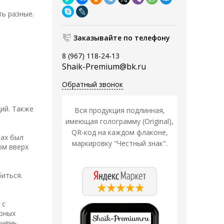
ь разные.
Заказывайте по телефону
8 (967) 118-24-13
Shaik-Premium@bk.ru
Обратный звонок
ий. Также
Вся продукция подлинная,
имеющая голограмму (Original),
QR-код на каждом флаконе,
пах был
маркировку "Честный знак".
ом вверх
биться.
 с
ерных
очень