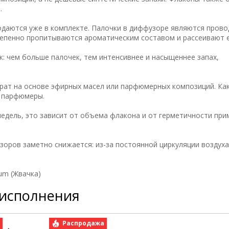
.
одаются уже в комплекте. Палочки в диффузоре являются пров
тепенно пропитываются ароматическим составом и рассеивают е
: чем больше палочек, тем интенсивнее и насыщеннее запах,
рат на основе эфирных масел или парфюмерных композиций. Как
е парфюмеры.
недель, это зависит от объема флакона и от герметичности пр
зоров заметно снижается: из-за постоянной циркуляции воздух
um (Жвачка)
 исполнения
а
Распродажа