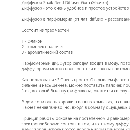
Диффузор Shaik Reed Diffuser Gum (Жвачка)
Диффузор - это очень удобное и простое устройств
Диффузор в парфюмерии (от лат. diffusio – рассеива
Состоит из трех частей:
1 - флакон,
2 - комплект палочек
3 - ароматический состав
Парфюмерный диффузор сегодня входит в моду, потом
диффузорами можно пользоваться в салонах автомо
Как пользоваться? Очень просто. Открываем флакон 
сильнее и насыщеннее, можно поставить палочек поб
(тот, который был внутри флакона, окажется сверху -
В доме они очень хороши в ванных комнатах, в спаль
Пахнет ненавязчиво, но, входя в комнату ощущаешь 
Принцип работы основан на постепенном и равномер
электроприборами состоит в том, что такому диффуз
диффузоров используются дорогие ароматические ко