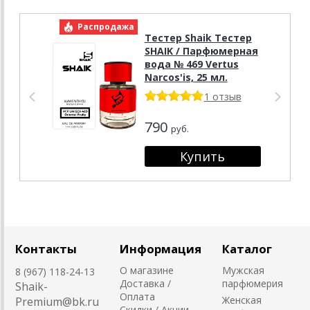
Распродажа
Р
Тестер Shaik Тестер
SHAIK / Парфюмерная
вода № 469 Vertus
Narcos'is, 25 мл.
1 отзыв
790
руб.
Контакты
Информация
Каталог
О магазине
Мужская
8 (967) 118-24-13
Доставка /
парфюмерия
Shaik-
Оплата
Женская
Premium@bk.ru
Скидки / Акции