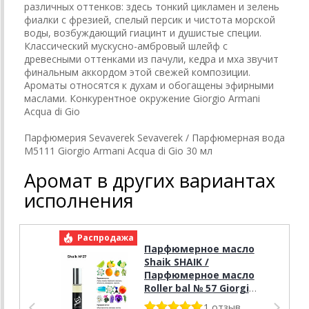
различных оттенков: здесь тонкий цикламен и зелень
фиалки с фрезией, спелый персик и чистота морской
воды, возбуждающий гиацинт и душистые специи.
Классический мускусно-амбровый шлейф с
древесными оттенками из пачули, кедра и мха звучит
финальным аккордом этой свежей композиции.
Ароматы относятся к духам и обогащены эфирными
маслами. Конкурентное окружение Giorgio Armani
Acqua di Gio
Парфюмерия Sevaverek Sevaverek / Парфюмерная вода
M5111 Giorgio Armani Acqua di Gio 30 мл
Аромат в других вариантах
исполнения
Распродажа
Р
Парфюмерное масло
Shaik SHAIK /
Парфюмерное масло
Roller bal № 57 Giorgio
Armani Acqua di Gio,
1 отзыв