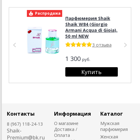
Распродажа
Р
Парфюмерия Shaik
Shaik W84 (Giorgio
Armani Acqua di Gioia),
50 ml NEW
3 отзыва
1 300
руб.
Контакты
Информация
Каталог
О магазине
Мужская
8 (967) 118-24-13
Доставка /
парфюмерия
Shaik-
Оплата
Женская
Premium@bk.ru