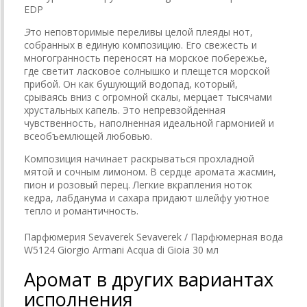
EDP
Э
то неповторимые переливы целой плеяды нот,
собранных в единую композицию. Его свежесть и
многогранность переносят на морское побережье,
где светит ласковое солнышко и плещется морской
прибой. Он как бушующий водопад, который,
срываясь вниз с огромной скалы, мерцает тысячами
хрустальных капель. Это непревзойденная
чувственность, наполненная идеальной гармонией и
всеобъемлющей любовью.
Композиция начинает раскрываться прохладной
мятой и сочным лимоном. В сердце аромата жасмин,
пион и розовый перец. Легкие вкрапления ноток
кедра, лабданума и сахара придают шлейфу уютное
тепло и романтичность.
Парфюмерия Sevaverek Sevaverek / Парфюмерная вода
W5124 Giorgio Armani Acqua di Gioia 30 мл
Аромат в других вариантах
исполнения