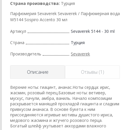
Страна производства:
Турция
Парфюмерия Sevaverek Sevaverek / Парфюмерная вода
W5144 Sospiro Accento 30 мл
Артикул
Sevaverek 5144 - 30 ml
Страна
Турция
Производитель
Sevaverek
Описание
Отзывы (1)
Верхние ноты: гиацинт, ананас.Ноты сердца: ирис,
жасмин, розовый перец.Базовые ноты: ветивер,
мускус, пачули, амбра, ваниль. Начало композиции
раскрывается манящей прохладой гиацинта и сладким
привкусом ананаса. В основе букета к ним
присоединяются игривые мотивы душистого ириса,
медового жасмина и жгучего розового перца.
Богатый шлейф укутывает аккордами влажного