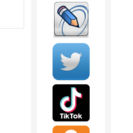
1 отзыв
537
руб.
1 818
руб.