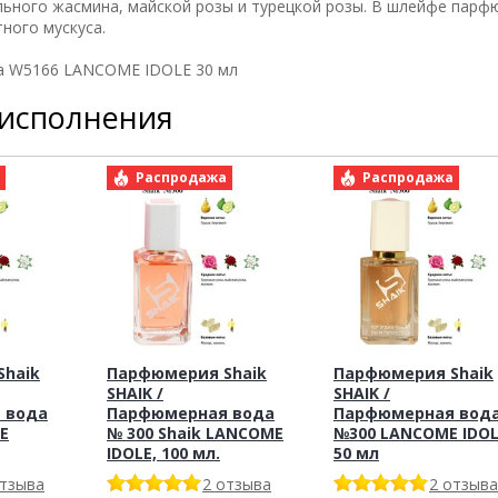
ьного жасмина, майской розы и турецкой розы. В шлейфе пар
ного мускуса.
да W5166 LANCOME IDOLE 30 мл
 исполнения
а
Распродажа
Распродажа
haik
Парфюмерия Shaik
Парфюмерия Shaik
SHAIK /
SHAIK /
 вода
Парфюмерная вода
Парфюмерная вод
E
№ 300 Shaik LANCOME
№300 LANCOME IDO
IDOLE, 100 мл.
50 мл
отзыва
2 отзыва
2 отзыва