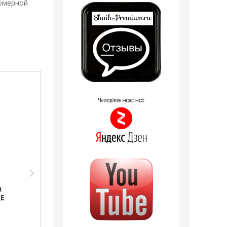
фюмерной
Распродажа
Распродажа
Дезодорант Shaik
Парфюмерия Shaik
SHAIK /
Shaik W300
а
Парфюмированный
(LANCOME IDOLE), 100
LE
дезодорант № 300
ml NEW
LANCOME IDOLE, 200
1 отзыв
мл.