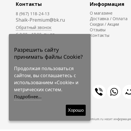
Контакты
Информация
О магазине
8 (967) 118-24-13
Доставка / Оплата
Shaik-Premium@bk.ru
Скидки / Акции
Обратный звонок
Отзывы
C 9:00 - 18:00, пн-пт
Контакты
С 10:00 - 17:00, сб-вс
Приём заказов на сайте -
Разрешить сайту
круглосуточно.
принимать файлы Cookie?
Продолжая пользоваться
сайтом, вы соглашаетесь с
использованием «Cookie» и
метрических систем.
Подробнее...
© 2009-2026 Shaik-Premium
Хорошо
Shaik-Premium.ru носит информацио