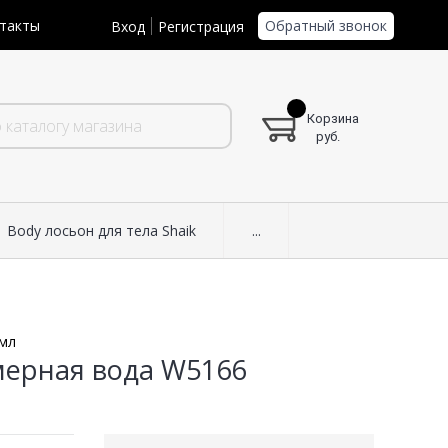
Обратный звонок
такты
Вход
Регистрация
Корзина
руб.
Body лосьон для тела Shaik
...
 мл
мерная вода W5166