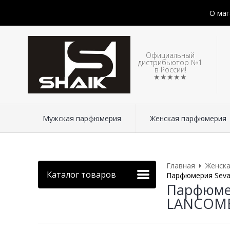
О маг
Официальный
дистрибьютор №1
в России!
★★★★★
Мужская парфюмерия
Женская парфюмерия
Главная
Женск
Каталог товаров
Парфюмерия Seva
Парфюмер
LANCOME