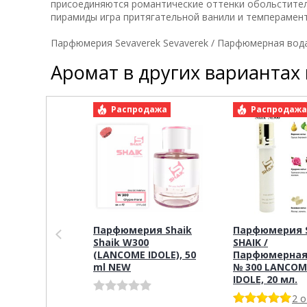
присоединяются романтические оттенки обольстител
пирамиды игра притягательной ванили и темперамент
Парфюмерия Sevaverek Sevaverek / Парфюмерная во
Аромат в других вариантах
Распродажа
Распродаж
Парфюмерия Shaik
Парфюмерия S
Shaik W300
SHAIK /
(LANCOME IDOLE), 50
Парфюмерная
ml NEW
№ 300 LANCOM
IDOLE, 20 мл.
2 