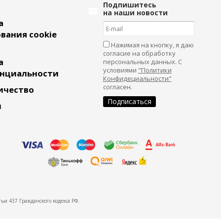
Подпишитесь
на наши новости
а
вания cookie
Нажимая на кнопку, я даю
согласие на обработку
а
персональных данных. С
условиями
"Политики
нциальности
Конфидециальности"
согласен.
ичество
и
ьи 437 Гражданского кодекса РФ.