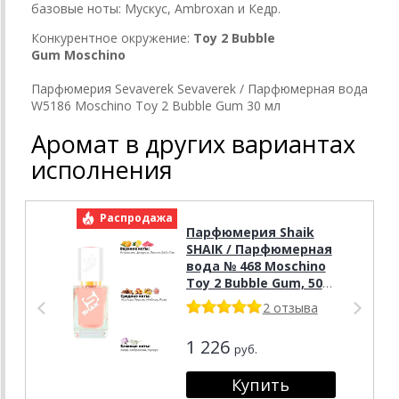
базовые ноты: Мускус, Ambroxan и Кедр.
Конкурентное окружение:
Toy 2 Bubble
Gum
Moschino
Парфюмерия Sevaverek Sevaverek / Парфюмерная вода
W5186 Moschino Toy 2 Bubble Gum 30 мл
Аромат в других вариантах
исполнения
Распродажа
Р
Парфюмерия Shaik
SHAIK / Парфюмерная
вода № 468 Moschino
Toy 2 Bubble Gum, 50
мл.
2 отзыва
1 226
руб.