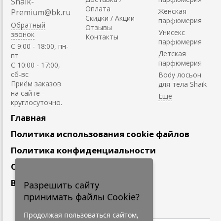
Shaik-
Оплата
Женская
Premium@bk.ru
Скидки / Акции
парфюмерия
Обратный
Отзывы
Унисекс
звонок
Контакты
парфюмерия
C 9:00 - 18:00, пн-
Детская
пт
парфюмерия
С 10:00 - 17:00,
сб-вс
Body лосьон
Приём заказов
для тела Shaik
на сайте -
круглосуточно.
Главная
Политика использования cookie файлов
Политика конфиденциальности
Сотрудничество
Вакансии
Разрешить сайту
принимать файлы Cookie?
Подпишитесь
на наши новости
Продолжая пользоваться сайтом,