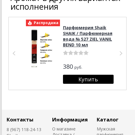
исполнения
Распродажа
Р
Парфюмерия Shaik
SHAIK / Парфюмерная
вода № 527 ZIEL VANIL
BEND 10 мл
380
руб.
Контакты
Информация
Каталог
О магазине
Мужская
8 (967) 118-24-13
Доставка /
парфюмерия