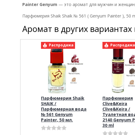
Painter
Genyum
— это аромат для мужчин и женщин,
Парфюмерия Shaik Shaik № 561 ( Genyum Painter ), 50 
Аромат в других вариантах
Распродажа
Распродаж
Парфюмерия Shaik
Парфюмерия
SHAIK /
Clive&Keira
Парфюмерная вода
Clive&Keira /
№ 561 Genyum
Туалетная во
Painter, 50 мл.
2140 Genyum P
30 ml