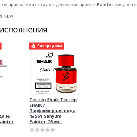
 он принадлежит к группе древесные пряные.
Painter
выпущен в 
ml NEW
 исполнения
а
Распродажа
Тестер Shaik Тестер
SHAIK /
Парфюмерная вода
да №
№ 561 Genyum
ainter
Painter, 25 мл.