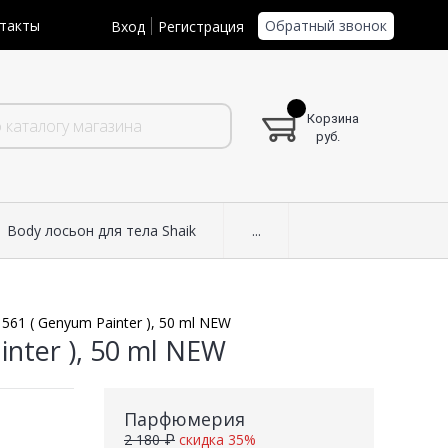
Обратный звонок
такты
Вход
Регистрация
Корзина
руб.
Body лосьон для тела Shaik
...
561 ( Genyum Painter ), 50 ml NEW
nter ), 50 ml NEW
Парфюмерия
2 180 ₽
скидка 35%