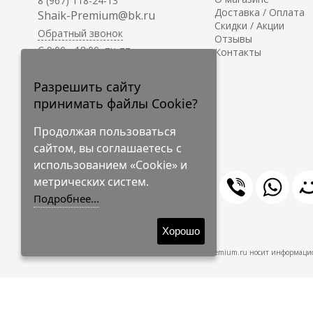
8 (967) 118-24-13
Доставка / Оплата
Shaik-Premium@bk.ru
Скидки / Акции
Обратный звонок
Отзывы
C 9:00 - 18:00, пн-пт
Контакты
С 10:00 - 17:00, сб-вс
Приём заказов на сайте -
Разрешить сайту
круглосуточно.
принимать файлы Cookie?
Продолжая пользоваться
сайтом, вы соглашаетесь с
использованием «Cookie» и
метрических систем.
Подробнее...
© 2009-2026 Shaik-Premium
Хорошо
Shaik-Premium.ru носит информацио
Создано
на платформе