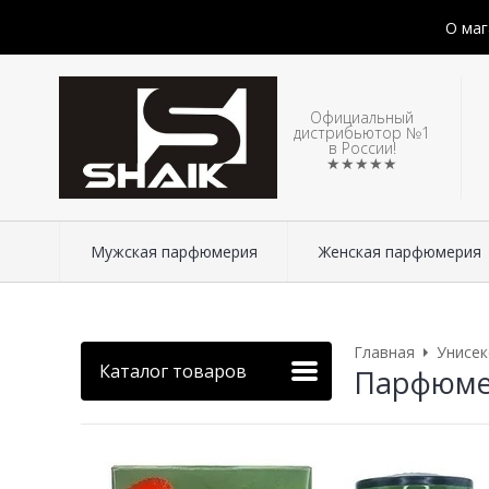
О маг
Официальный
дистрибьютор №1
в России!
★★★★★
Мужская парфюмерия
Женская парфюмерия
Главная
Унисе
Каталог товаров
Парфюмери