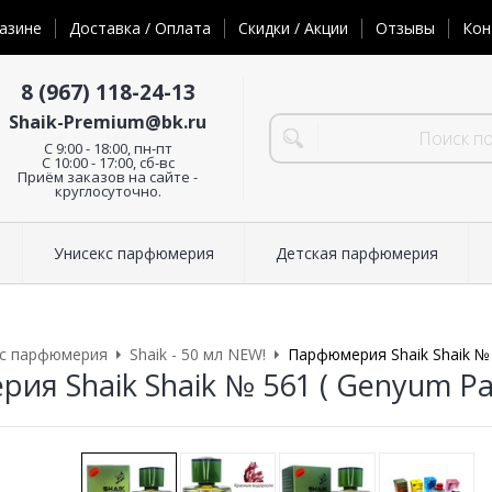
азине
Доставка / Оплата
Скидки / Акции
Отзывы
Кон
8 (967) 118-24-13
Shaik-Premium@bk.ru
C 9:00 - 18:00, пн-пт
С 10:00 - 17:00, сб-вс
Приём заказов на сайте -
круглосуточно.
Унисекс парфюмерия
Детская парфюмерия
кс парфюмерия
Shaik - 50 мл NEW!
Парфюмерия Shaik Shaik № 
я Shaik Shaik № 561 ( Genyum Pai