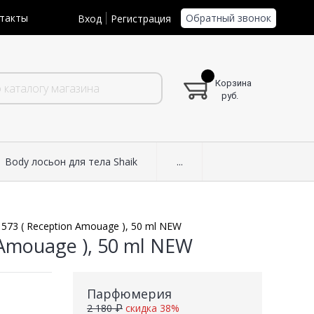
Обратный звонок
такты
Вход
Регистрация
Корзина
руб.
Body лосьон для тела Shaik
...
573 ( Reception Amouage ), 50 ml NEW
Amouage ), 50 ml NEW
Парфюмерия
2 180 ₽
скидка 38%