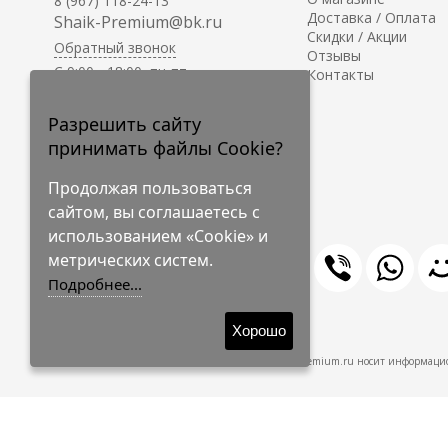
8 (967) 118-24-13
Доставка / Оплата
Shaik-Premium@bk.ru
Скидки / Акции
Обратный звонок
Отзывы
C 9:00 - 18:00, пн-пт
Контакты
С 10:00 - 17:00, сб-вс
Приём заказов на сайте -
Разрешить сайту
круглосуточно.
принимать файлы Cookie?
Продолжая пользоваться
сайтом, вы соглашаетесь с
использованием «Cookie» и
метрических систем.
Подробнее...
© 2009-2026 Shaik-Premium
Хорошо
Shaik-Premium.ru носит информацио
Создано
на платформе