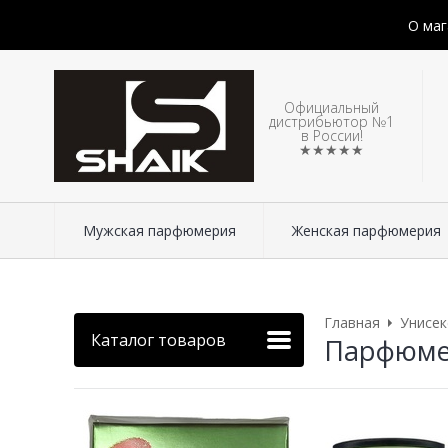
О маг
Официальный
дистрибьютор №1
в России!
★★★★★
Мужская парфюмерия
Женская парфюмерия
Главная
Унисе
Каталог товаров
Парфюмер