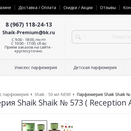
азине
Доставка / Оплата
Скидки / Акции
Отзывы
Кон
8 (967) 118-24-13
Shaik-Premium@bk.ru
C 9:00 - 18:00, пн-пт
С 10:00 - 17:00, сб-вс
Приём заказов на сайте -
круглосуточно.
Унисекс парфюмерия
Детская парфюмерия
кс парфюмерия
Shaik - 50 мл NEW!
Парфюмерия Shaik Shaik № 
ия Shaik Shaik № 573 ( Reception 