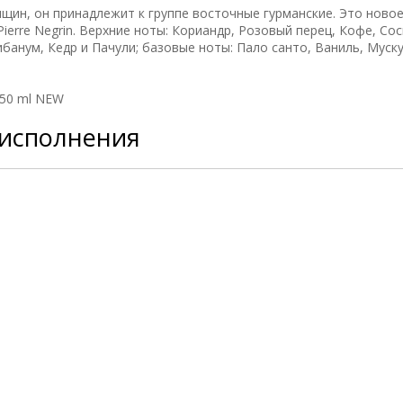
щин, он принадлежит к группе восточные гурманские. Это ново
ierre Negrin. Верхние ноты: Кориандр, Розовый перец, Кофе, Сос
анум, Кедр и Пачули; базовые ноты: Пало санто, Ваниль, Муску
 50 ml NEW
 исполнения