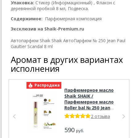
Упаковка:
Стикер (Информационный) , Флакон с
деревянной пробкой 8 мл, Подвеска.
Содержимое:
Парфюмерная композиция
Эксклюзив на Shaik-Premium.ru
Автопарфюм Shaik Shaik АвтоПарфюм № 250 Jean Paul
Gaultier Scandal 8 ml
Аромат в других вариантах
исполнения
Распродажа
Р
Парфюмерное масло
Shaik SHAIK /
Парфюмерное масло
Roller bal № 250 Jean
Paul Gaultier Scandal
2 отзыва
10 мл.
590
руб.