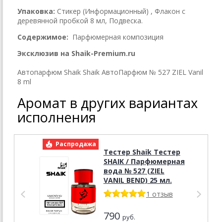
Упаковка:
Стикер (Информационный) , Флакон с
деревянной пробкой 8 мл, Подвеска.
Содержимое:
Парфюмерная композиция
Эксклюзив на Shaik-Premium.ru
Автопарфюм Shaik Shaik АвтоПарфюм № 527 ZIEL Vanil
8 ml
Аромат в других вариантах
исполнения
Распродажа
Р
Тестер Shaik Тестер
SHAIK / Парфюмерная
вода № 527 (ZIEL
VANIL BEND) 25 мл.
1 отзыв
790
руб.