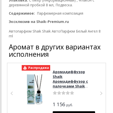
Упаковка:
Стикер (Информационный) , Флакон с
деревянной пробкой 8 мл, Подвеска.
Содержимое:
Парфюмерная композиция
Эксклюзив на Shaik-Premium.ru
Автопарфюм Shaik Shaik АвтоПарфюм Белый Ангел 8
ml
Аромат в других вариантах
исполнения
Распродажа
Р
Аромадиффузор
Shaik
Аромадиффузор с
палочками Shaik
Bamboo Ange Blanc
(Белый Ангел) 100 ml
1 156
руб.