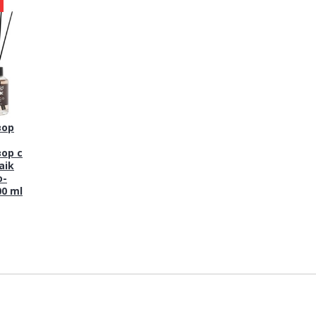
а
зор
ор с
aik
о-
0 ml