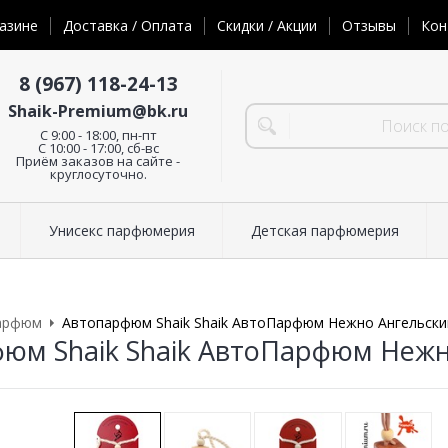
азине
Доставка / Оплата
Скидки / Акции
Отзывы
Кон
8 (967) 118-24-13
Shaik-Premium@bk.ru
C 9:00 - 18:00, пн-пт
С 10:00 - 17:00, сб-вс
Приём заказов на сайте -
круглосуточно.
Унисекс парфюмерия
Детская парфюмерия
арфюм
Автопарфюм Shaik Shaik АвтоПарфюм Нежно Ангельски
юм Shaik Shaik АвтоПарфюм Нежн