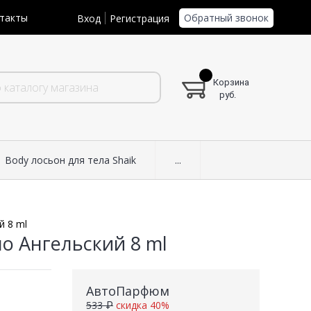
Обратный звонок
такты
Вход
Регистрация
Корзина
руб.
Body лосьон для тела Shaik
...
й 8 ml
о Ангельский 8 ml
АвтоПарфюм
533 ₽
скидка 40%