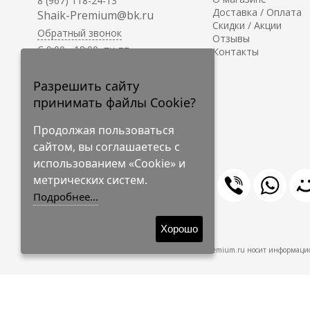
8 (967) 118-24-13
Доставка / Оплата
Shaik-Premium@bk.ru
Скидки / Акции
Обратный звонок
Отзывы
C 9:00 - 18:00, пн-пт
Контакты
С 10:00 - 17:00, сб-вс
Приём заказов на сайте -
Разрешить сайту
круглосуточно.
принимать файлы Cookie?
Продолжая пользоваться
сайтом, вы соглашаетесь с
использованием «Cookie» и
метрических систем.
Подробнее...
© 2009-2026 Shaik-Premium
Хорошо
Shaik-Premium.ru носит информацио
Создано
на платформе