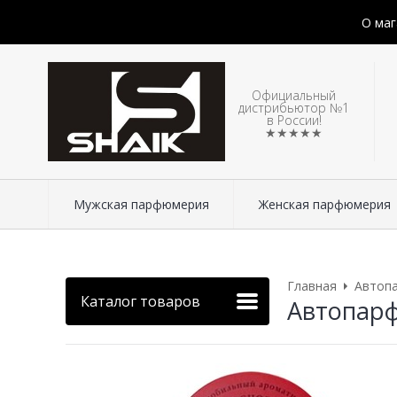
О маг
Официальный
дистрибьютор №1
в России!
★★★★★
Мужская парфюмерия
Женская парфюмерия
Главная
Автоп
Каталог товаров
Автопарф