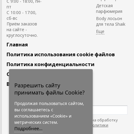
C 9:00 - 18:00, пн-
Детская
пт
парфюмерия
С 10:00 - 17:00,
сб-вс
Body лосьон
Приём заказов
для тела Shaik
на сайте -
круглосуточно.
Главная
Политика использования cookie файлов
Политика конфиденциальности
Сотрудничество
Вакансии
Разрешить сайту
принимать файлы Cookie?
Подпишитесь
на наши новости
Продолжая пользоваться сайтом,
вы соглашаетесь с
использованием «Cookie» и
Нажимая на кнопку, я даю согласие на обработку
метрических систем.
персональных данных. С условиями
"Политики
Подробнее...
Конфидециальности"
согласен.