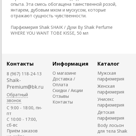
опыта. Эта смесь обогащена таинственной розой,
янтарем, дубовым мхом и мускусом, которые
отражают сущность чувственности.
Парфюмерия Shaik SHAIK / Духи By Shaik Perfume
WHERE YOU WANT TOBE KISSE, 50 мл
Контакты
Информация
Каталог
О магазине
Мужская
8 (967) 118-24-13
Доставка /
парфюмерия
Shaik-
Оплата
Женская
Premium@bk.ru
Скидки / Акции
парфюмерия
Обратный
Отзывы
Унисекс
звонок
Контакты
парфюмерия
C 9:00 - 18:00, пн-
Детская
пт
парфюмерия
С 10:00 - 17:00,
сб-вс
Body лосьон
Приём заказов
для тела Shaik