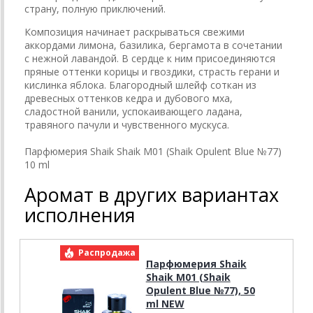
страну, полную приключений.
Композиция начинает раскрываться свежими
аккордами лимона, базилика, бергамота в сочетании
с нежной лавандой. В сердце к ним присоединяются
пряные оттенки корицы и гвоздики, страсть герани и
кислинка яблока. Благородный шлейф соткан из
древесных оттенков кедра и дубового мха,
сладостной ванили, успокаивающего ладана,
травяного пачули и чувственного мускуса.
Парфюмерия Shaik Shaik M01 (Shaik Opulent Blue №77)
10 ml
Аромат в других вариантах
исполнения
Распродажа
Р
Парфюмерия Shaik
Shaik M01 (Shaik
Opulent Blue №77), 50
ml NEW