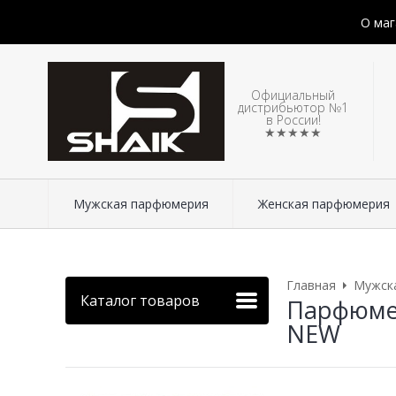
О маг
Официальный
дистрибьютор №1
в России!
★★★★★
Мужская парфюмерия
Женская парфюмерия
Главная
Мужск
Каталог товаров
Парфюмери
NEW