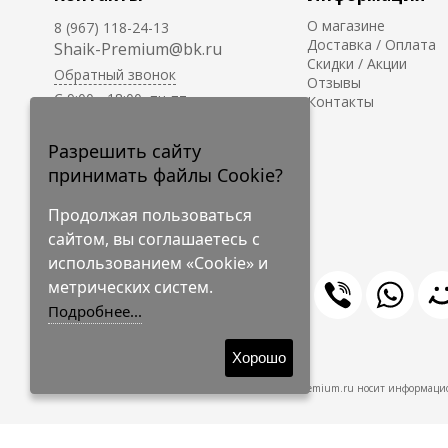
О магазине
8 (967) 118-24-13
Доставка / Оплата
Shaik-Premium@bk.ru
Скидки / Акции
Обратный звонок
Отзывы
C 9:00 - 18:00, пн-пт
Контакты
С 10:00 - 17:00, сб-вс
Приём заказов на сайте -
Разрешить сайту
круглосуточно.
принимать файлы Cookie?
Продолжая пользоваться
сайтом, вы соглашаетесь с
использованием «Cookie» и
метрических систем.
Подробнее...
© 2009-2026 Shaik-Premium
Хорошо
Shaik-Premium.ru носит информацио