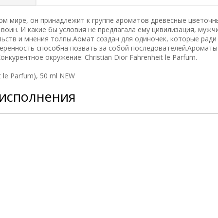
ом мире, он принадлежит к группе ароматов древесные цветочн
воин. И какие бы условия не предлагала ему цивилизация, мужч
льств и мнения толпы.Аомат создан для одиночек, которые ради
уверенность способна позвать за собой последователей.Ароматы
курентное окружение: Christian Dior Fahrenheit le Parfum.
t le Parfum), 50 ml NEW
 исполнения