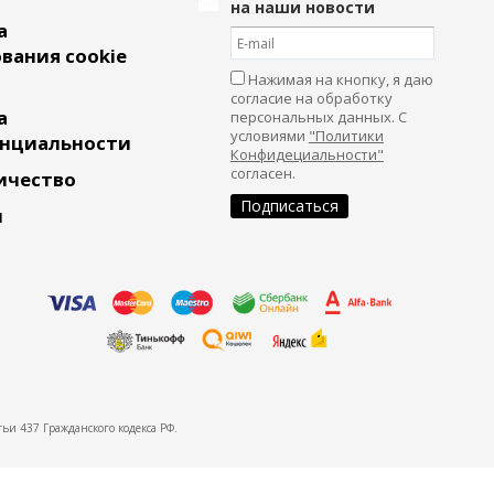
на наши новости
а
вания cookie
Нажимая на кнопку, я даю
согласие на обработку
а
персональных данных. С
условиями
"Политики
нциальности
Конфидециальности"
согласен.
ичество
и
ьи 437 Гражданского кодекса РФ.