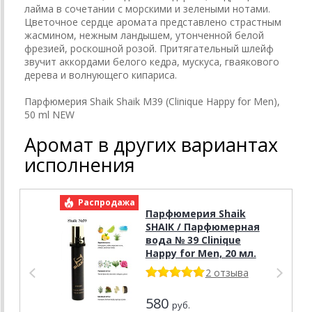
лайма в сочетании с морскими и зелеными нотами.
Цветочное сердце аромата представлено страстным
жасмином, нежным ландышем, утонченной белой
фрезией, роскошной розой. Притягательный шлейф
звучит аккордами белого кедра, мускуса, гваякового
дерева и волнующего кипариса.
Парфюмерия Shaik Shaik M39 (Clinique Happy for Men),
50 ml NEW
Аромат в других вариантах
исполнения
Распродажа
Р
Парфюмерия Shaik
SHAIK / Парфюмерная
вода № 39 Clinique
Happy for Men, 20 мл.
2 отзыва
580
руб.