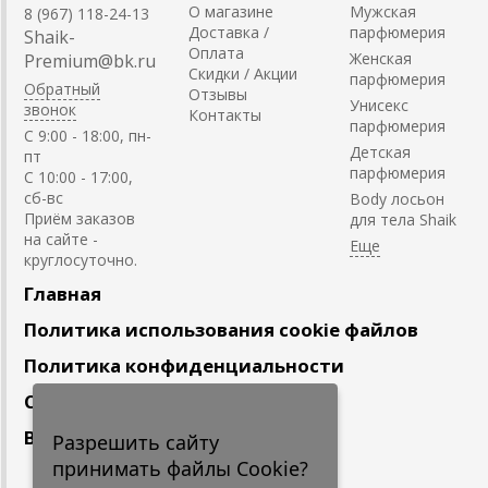
О магазине
Мужская
8 (967) 118-24-13
Доставка /
парфюмерия
Shaik-
Оплата
Женская
Premium@bk.ru
Скидки / Акции
парфюмерия
Обратный
Отзывы
Унисекс
звонок
Контакты
парфюмерия
C 9:00 - 18:00, пн-
Детская
пт
парфюмерия
С 10:00 - 17:00,
сб-вс
Body лосьон
Приём заказов
для тела Shaik
на сайте -
круглосуточно.
Главная
Политика использования cookie файлов
Политика конфиденциальности
Сотрудничество
Вакансии
Разрешить сайту
принимать файлы Cookie?
Подпишитесь