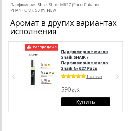
Парфюмерия Shaik Shaik M627 (Paco Rabanne
PHANTOM), 50 ml NEW
Аромат в других вариантах
исполнения
Распродажа
Р
Парфюмерное масло
Shaik SHAIK /
Парфюмерное масло
Shaik № 627 Paco
Rabanne PHANTOM, 10
1 отзыв
мл
590
руб.