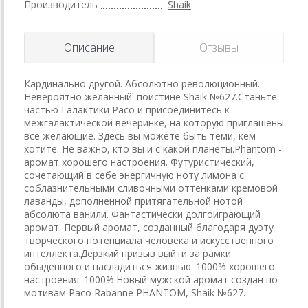
Производитель
Shaik
Описание
Отзывы
Кардинально другой. Абсолютно революционный.
Невероятно желанный. поистине Shaik №627.Станьте
частью Галактики Paco и присоединитесь к
межгалактической вечеринке, на которую приглашены
все желающие. Здесь вы можете быть теми, кем
хотите. Не важно, кто вы и с какой планеты.Phantom -
аромат хорошего настроения. Футуристический,
сочетающий в себе энергичную ноту лимона с
соблазнительными сливочными оттенками кремовой
лаванды, дополненной притягательной нотой
абсолюта ванили. Фантастически долгоиграющий
аромат. Первый аромат, созданный благодаря дуэту
творческого потенциала человека и искусственного
интеллекта.Дерзкий призыв выйти за рамки
обыденного и насладиться жизнью. 1000% хорошего
настроения. 1000%.Новый мужской аромат создан по
мотивам Paco Rabanne PHANTOM, Shaik №627.