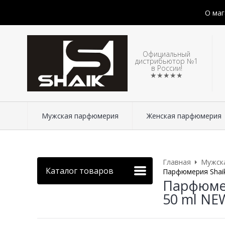
О маг
Официальный
дистрибьютор №1
в России!
★★★★★
Мужская парфюмерия
Женская парфюмерия
Главная
Мужск
Каталог товаров
Парфюмерия Shaik 
Парфюмери
50 ml NE