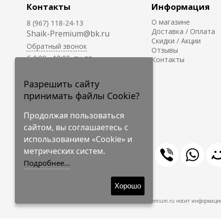
Контакты
Информация
О магазине
8 (967) 118-24-13
Доставка / Оплата
Shaik-Premium@bk.ru
Скидки / Акции
Обратный звонок
Отзывы
C 9:00 - 18:00, пн-пт
Контакты
С 10:00 - 17:00, сб-вс
Приём заказов на сайте -
Разрешить сайту
круглосуточно.
принимать файлы Cookie?
Продолжая пользоваться
сайтом, вы соглашаетесь с
использованием «Cookie» и
метрических систем.
Подробнее...
© 2009-2026 Shaik-Premium
Хорошо
Shaik-Premium.ru носит информацио