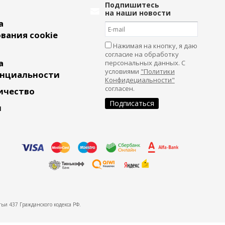
Подпишитесь
на наши новости
а
вания cookie
Нажимая на кнопку, я даю
согласие на обработку
а
персональных данных. С
условиями
"Политики
нциальности
Конфидециальности"
согласен.
ичество
и
ьи 437 Гражданского кодекса РФ.