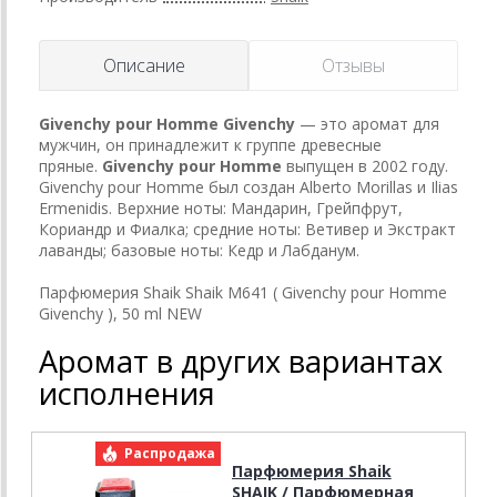
Описание
Отзывы
Givenchy pour Homme
Givenchy
— это аромат для
мужчин, он принадлежит к группе древесные
пряные.
Givenchy pour Homme
выпущен в 2002 году.
Givenchy pour Homme был создан Alberto Morillas и Ilias
Ermenidis. Верхние ноты: Мандарин, Грейпфрут,
Кориандр и Фиалка; средние ноты: Ветивер и Экстракт
лаванды; базовые ноты: Кедр и Лабданум.
Парфюмерия Shaik Shaik M641 ( Givenchy pour Homme
Givenchy ), 50 ml NEW
Аромат в других вариантах
исполнения
Распродажа
Р
Парфюмерия Shaik
SHAIK / Парфюмерная