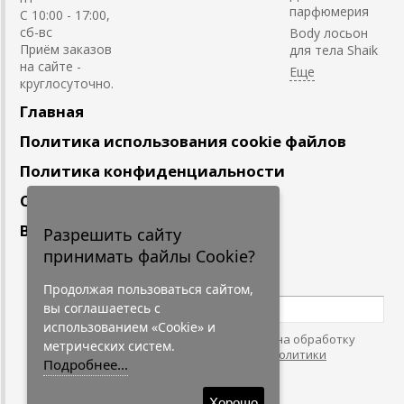
парфюмерия
С 10:00 - 17:00,
сб-вс
Body лосьон
Приём заказов
для тела Shaik
на сайте -
круглосуточно.
Главная
Политика использования cookie файлов
Политика конфиденциальности
Сотрудничество
Вакансии
Разрешить сайту
принимать файлы Cookie?
Подпишитесь
на наши новости
Продолжая пользоваться сайтом,
вы соглашаетесь с
использованием «Cookie» и
Нажимая на кнопку, я даю согласие на обработку
метрических систем.
персональных данных. С условиями
"Политики
Подробнее...
Конфидециальности"
согласен.
Хорошо