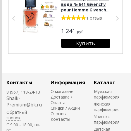
вода № 641 Givenchy
pour Homme Givenchy,
50 мл.
1 отзыв
1 241
руб.
Контакты
Информация
Каталог
О магазине
Мужская
8 (967) 118-24-13
Доставка /
парфюмерия
Shaik-
Оплата
Женская
Premium@bk.ru
Скидки / Акции
парфюмерия
Обратный
Отзывы
Унисекс
звонок
Контакты
парфюмерия
C 9:00 - 18:00, пн-
Детская
пт