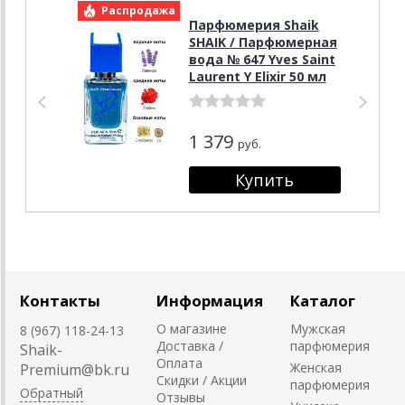
Распродажа
Р
Парфюмерия Shaik
SHAIK / Парфюмерная
вода № 647 Yves Saint
Laurent Y Elixir 50 мл
1 379
руб.
Контакты
Информация
Каталог
О магазине
Мужская
8 (967) 118-24-13
Доставка /
парфюмерия
Shaik-
Оплата
Женская
Premium@bk.ru
Скидки / Акции
парфюмерия
Обратный
Отзывы