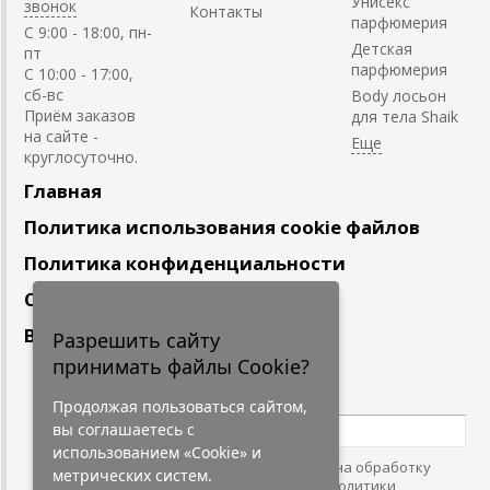
Унисекс
звонок
Контакты
парфюмерия
C 9:00 - 18:00, пн-
Детская
пт
парфюмерия
С 10:00 - 17:00,
сб-вс
Body лосьон
Приём заказов
для тела Shaik
на сайте -
круглосуточно.
Главная
Политика использования cookie файлов
Политика конфиденциальности
Сотрудничество
Вакансии
Разрешить сайту
принимать файлы Cookie?
Подпишитесь
на наши новости
Продолжая пользоваться сайтом,
вы соглашаетесь с
использованием «Cookie» и
Нажимая на кнопку, я даю согласие на обработку
метрических систем.
персональных данных. С условиями
"Политики