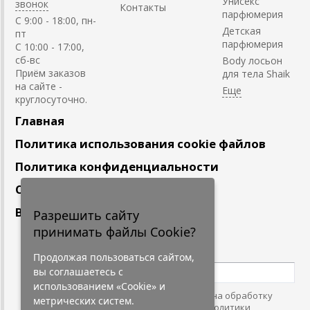
Унисекс
звонок
Контакты
парфюмерия
C 9:00 - 18:00, пн-
Детская
пт
парфюмерия
С 10:00 - 17:00,
сб-вс
Body лосьон
Приём заказов
для тела Shaik
на сайте -
круглосуточно.
Главная
Политика использования cookie файлов
Политика конфиденциальности
Сотрудничество
Вакансии
Разрешить сайту
принимать файлы Cookie?
Подпишитесь
на наши новости
Продолжая пользоваться сайтом,
вы соглашаетесь с
использованием «Cookie» и
Нажимая на кнопку, я даю согласие на обработку
метрических систем.
персональных данных. С условиями
"Политики