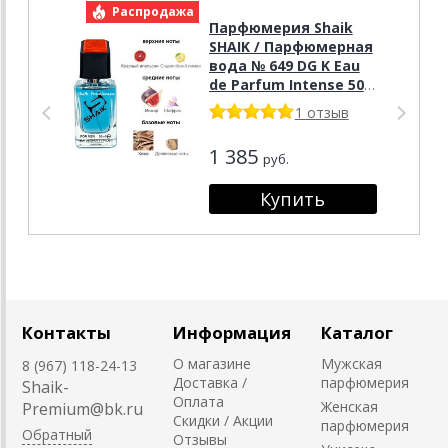
Распродажа
Р
Парфюмерия Shaik
SHAIK / Парфюмерная
вода № 649 DG K Eau
de Parfum Intense 50
мл
1 отзыв
1 385
руб.
Контакты
Информация
Каталог
О магазине
Мужская
8 (967) 118-24-13
Доставка /
парфюмерия
Shaik-
Оплата
Женская
Premium@bk.ru
Скидки / Акции
парфюмерия
Обратный
Отзывы