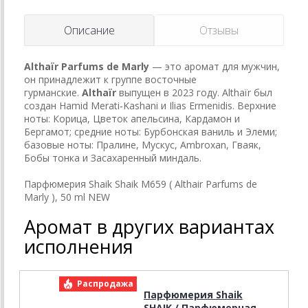
Описание
Отзывы
Althaïr
Parfums de Marly
— это аромат для мужчин,
он принадлежит к группе восточные
гурманские.
Althaïr
выпущен в 2023 году. Althaïr был
создан Hamid Merati-Kashani и Ilias Ermenidis. Верхние
ноты: Корица, Цветок апельсина, Кардамон и
Бергамот; средние ноты: Бурбонская ваниль и Элеми;
базовые ноты: Пралине, Мускус, Ambroxan, Гваяк,
Бобы тонка и Засахаренный миндаль.
Парфюмерия Shaik Shaik M659 ( Althair Parfums de
Marly ), 50 ml NEW
Аромат в других вариантах
исполнения
Распродажа
Парфюмерия Shaik
SHAIK / Парфюмерная