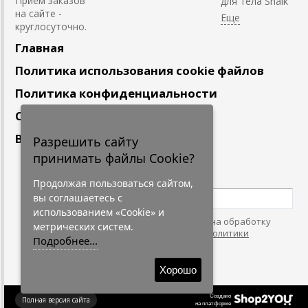
Приём заказов
для тела Shaik
на сайте -
круглосуточно.
Главная
Политика использования cookie файлов
Политика конфиденциальности
Сотрудничество
Вакансии
Разрешить сайту
принимать файлы Cookie?
Подпишитесь
на наши новости
Продолжая пользоваться сайтом,
вы соглашаетесь с
использованием «Cookie» и
Нажимая на кнопку, я даю согласие на обработку
метрических систем.
персональных данных. С условиями
"Политики
Подробнее...
Конфидециальности"
согласен.
Хорошо
Создано
Полная версия сайта
на платформе