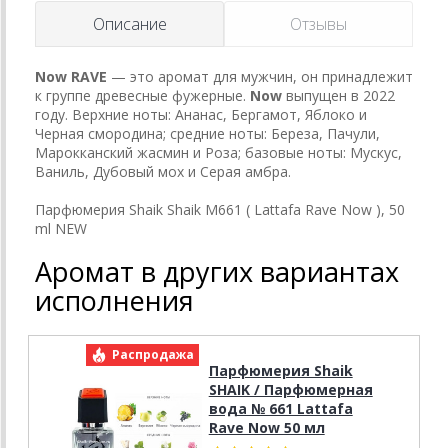
Описание
Отзывы
Now
RAVE
— это аромат для мужчин, он принадлежит
к группе древесные фужерные.
Now
выпущен в 2022
году. Верхние ноты: Ананас, Бергамот, Яблоко и
Черная смородина; средние ноты: Береза, Пачули,
Марокканский жасмин и Роза; базовые ноты: Мускус,
Ваниль, Дубовый мох и Серая амбра.
Парфюмерия Shaik Shaik M661 ( Lattafa Rave Now ), 50
ml NEW
Аромат в других вариантах
исполнения
Распродажа
Парфюмерия Shaik
SHAIK / Парфюмерная
вода № 661 Lattafa
Rave Now 50 мл