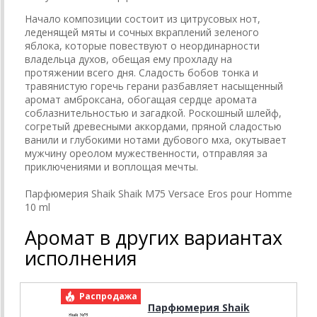
Начало композиции состоит из цитрусовых нот,
леденящей мяты и сочных вкраплений зеленого
яблока, которые повествуют о неординарности
владельца духов, обещая ему прохладу на
протяжении всего дня. Сладость бобов тонка и
травянистую горечь герани разбавляет насыщенный
аромат амброксана, обогащая сердце аромата
соблазнительностью и загадкой. Роскошный шлейф,
согретый древесными аккордами, пряной сладостью
ванили и глубокими нотами дубового мха, окутывает
мужчину ореолом мужественности, отправляя за
приключениями и воплощая мечты.
Парфюмерия Shaik Shaik M75 Versace Eros pour Homme
10 ml
Аромат в других вариантах
исполнения
Распродажа
Р
Парфюмерия Shaik