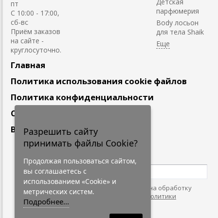
Детская
пт
парфюмерия
С 10:00 - 17:00,
сб-вс
Body лосьон
Приём заказов
для тела Shaik
на сайте -
круглосуточно.
Главная
Политика использования cookie файлов
Политика конфиденциальности
Сотрудничество
Вакансии
Разрешить сайту
принимать файлы Cookie?
Подпишитесь
на наши новости
Продолжая пользоваться сайтом,
вы соглашаетесь с
использованием «Cookie» и
Нажимая на кнопку, я даю согласие на обработку
метрических систем.
персональных данных. С условиями
"Политики
Подробнее...
Конфидециальности"
согласен.