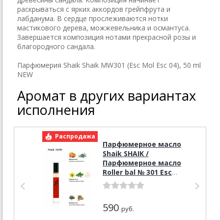
раскрываться с ярких аккордов грейпфрута и
лабданума. В сердце прослеживаются нотки
мастикового дерева, можжевельника и османтуса.
Завершается композиция нотами прекрасной розы и
благородного сандала.
Парфюмерия Shaik Shaik MW301 (Esc Mol Esc 04), 50 ml
NEW
Аромат в других вариантах
исполнения
Распродажа
Р
Парфюмерное масло
Shaik SHAIK /
Парфюмерное масло
Roller bal № 301 Esc
Mol Esc 04, 10 мл.
590
руб.