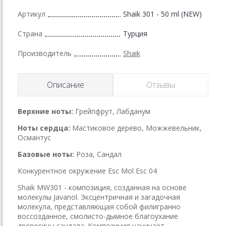
Артикул
Shaik 301 - 50 ml (NEW)
Страна
Турция
Производитель
Shaik
Описание
Отзывы
Верхние ноты
:
Грейпфрут, Лабданум
Ноты сердца:
Мастиковое дерево, Можжевельник,
Османтус
Базовые ноты:
Роза, Сандал
Конкурентное окружение Esc Mol Esc 04
Shaik MW301 - композиция, созданная на основе
молекулы Javanol. Эксцентричная и загадочная
молекула, представляющая собой филигранно
воссозданное, смолисто-дымное благоухание
древесины сандала. Композиция начинает