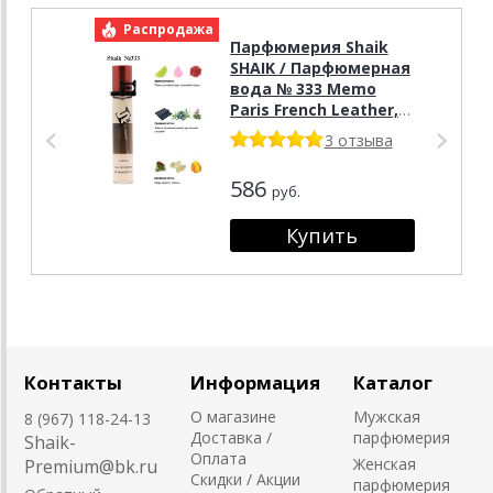
Распродажа
Р
Парфюмерия Shaik
SHAIK / Парфюмерная
вода № 333 Memo
Paris French Leather,
20 мл.
3 отзыва
586
руб.
Контакты
Информация
Каталог
О магазине
Мужская
8 (967) 118-24-13
Доставка /
парфюмерия
Shaik-
Оплата
Женская
Premium@bk.ru
Скидки / Акции
парфюмерия