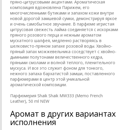
пряно-цитрусовыми акцентами. Ароматическая
композиция вдохновлена Парижем, его
многочисленными бутиками и запахом кожи внутри
новой дорогой замшевой сумки, демонстрируя яркое
и очень самобытное звучание. В парфюме игристая
цитрусовая свежесть лайма соединяется с искорками
пряного розового перца и нежным ароматом
мускатного шалфея, медленно растворяясь в
шелковисто-пряном запахе розовой воды. Хвойно-
пряный запах можжевельника соседствует с хвойно-
дымными полутонами величественного кедра,
пряными смолами и волной теплого, пленительного
мускуса. И все это служит фоном для тонкого,
нежного запаха бархатистой замши, поставленного
парфюмерами в центр этой уникальной
ароматической композиции.
Парфюмерия Shaik Shaik MW333 (Memo French
Leather), 50 ml NEW
Аромат в других вариантах
исполнения