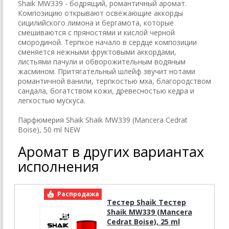
Shaik MW339 - бодрящий, романтичный аромат.
Композицию открывают освежающие аккорды
сицилийского лимона и бергамота, которые
смешиваются с пряностями и кислой черной
смородиной. Терпкое начало в сердце композиции
сменяется нежными фруктовыми аккордами,
листьями пачули и обворожительным водяным
жасмином. Притягательный шлейф звучит нотами
романтичной ванили, терпкостью мха, благородством
сандала, богатством кожи, древесностью кедра и
легкостью мускуса.
Парфюмерия Shaik Shaik MW339 (Mancera Cedrat
Boise), 50 ml NEW
Аромат в других вариантах
исполнения
Распродажа
Р
Тестер Shaik Тестер
Shaik MW339 (Mancera
Cedrat Boise), 25 ml