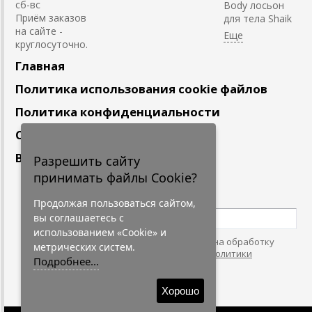
сб-вс
Body лосьон
Приём заказов
для тела Shaik
на сайте -
круглосуточно.
Главная
Политика использования cookie файлов
Политика конфиденциальности
Сотрудничество
Вакансии
Разрешить сайту
принимать файлы Cookie?
Подпишитесь
на наши новости
Продолжая пользоваться сайтом,
вы соглашаетесь с
использованием «Cookie» и
Нажимая на кнопку, я даю согласие на обработку
метрических систем.
персональных данных. С условиями
"Политики
Подробнее...
Конфидециальности"
согласен.
Хорошо