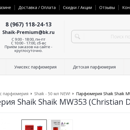
азине
Доставка / Оплата
Скидки / Акции
Отзывы
Кон
8 (967) 118-24-13
Shaik-Premium@bk.ru
C 9:00 - 18:00, пн-пт
С 10:00 - 17:00, сб-вс
Приём заказов на сайте -
круглосуточно.
Унисекс парфюмерия
Детская парфюмерия
кс парфюмерия
Shaik - 50 мл NEW!
Парфюмерия Shaik Shaik MW3
я Shaik Shaik MW353 (Christian Di