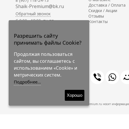
8 (967) 118-24-13
Доставка / Оплата
Shaik-Premium@bk.ru
Скидки / Акции
Обратный звонок
Отзывы
C 9:00 - 18:00, пн-пт
Контакты
С 10:00 - 17:00, сб-вс
Приём заказов на сайте -
Разрешить сайту
круглосуточно.
принимать файлы Cookie?
Продолжая пользоваться
сайтом, вы соглашаетесь с
использованием «Cookie» и
метрических систем.
Подробнее...
© 2009-2026 Shaik-Premium
Хорошо
Shaik-Premium.ru носит информацио
Создано
на платформе