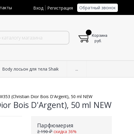
Обратный звонок
такты
Вход
Регистрация
Корзина
руб.
Body лосьон для тела Shaik
...
53 (Christian Dior Bois D'Argent), 50 ml NEW
or Bois D'Argent), 50 ml NEW
Парфюмерия
2 190 ₽
скидка 36%