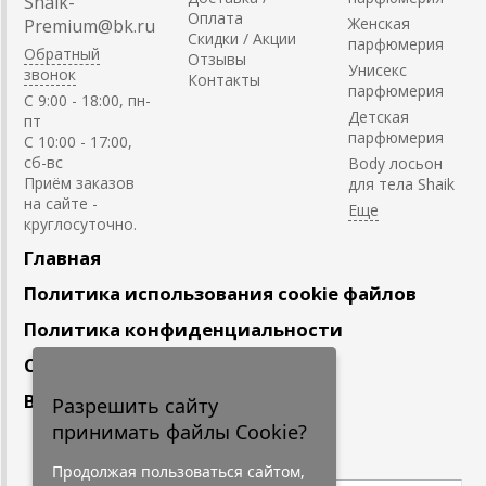
Shaik-
Оплата
Женская
Premium@bk.ru
Скидки / Акции
парфюмерия
Обратный
Отзывы
Унисекс
звонок
Контакты
парфюмерия
C 9:00 - 18:00, пн-
Детская
пт
парфюмерия
С 10:00 - 17:00,
сб-вс
Body лосьон
Приём заказов
для тела Shaik
на сайте -
круглосуточно.
Главная
Политика использования cookie файлов
Политика конфиденциальности
Сотрудничество
Вакансии
Разрешить сайту
принимать файлы Cookie?
Подпишитесь
на наши новости
Продолжая пользоваться сайтом,