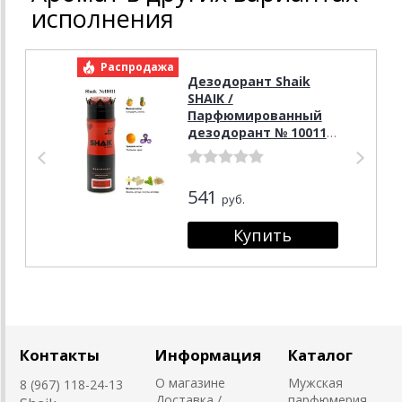
исполнения
Распродажа
Р
Дезодорант Shaik
SHAIK /
Парфюмированный
дезодорант № 10011
BACCAR VANILA, 200
мл.
541
руб.
Контакты
Информация
Каталог
О магазине
Мужская
8 (967) 118-24-13
Доставка /
парфюмерия