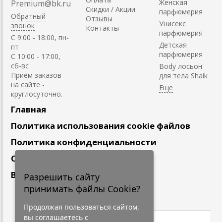
Женская
Premium@bk.ru
Скидки / Акции
парфюмерия
Обратный
Отзывы
Унисекс
звонок
Контакты
парфюмерия
C 9:00 - 18:00, пн-
Детская
пт
парфюмерия
С 10:00 - 17:00,
сб-вс
Body лосьон
Приём заказов
для тела Shaik
на сайте -
круглосуточно.
Главная
Политика использования cookie файлов
Политика конфиденциальности
Сотрудничество
Вакансии
Разрешить сайту
принимать файлы Cookie?
Подпишитесь
на наши новости
Продолжая пользоваться сайтом,
вы соглашаетесь с