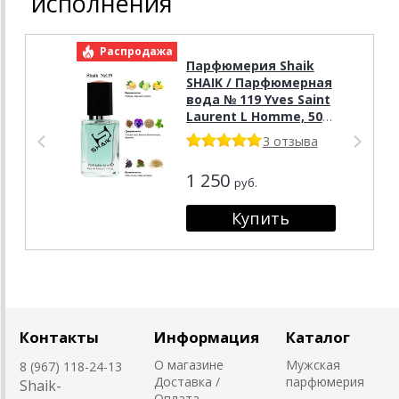
исполнения
Распродажа
Р
Парфюмерия Shaik
SHAIK / Парфюмерная
вода № 119 Yves Saint
Laurent L Homme, 50
мл.
3 отзыва
1 250
руб.
Контакты
Информация
Каталог
О магазине
Мужская
8 (967) 118-24-13
Доставка /
парфюмерия
Shaik-
Оплата