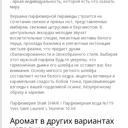
- яркая индивидуальность, которой есть что сказать
миру.
Вершина парфюмерной пирамиды строится на
сочетании свежих и пряных нот, представленных
имбирем, свежими цитрусами и бергамотом. В
центральных аккордах мелодии звучат
восхитительные специи, пикантные мотивы белого
перца, прохлада базилика и элегантные интонации
листьев фиалки, что придает духам
сбалансированности и своеобразного стиля. Выбирая
этот мужской парфюм будьте уверены, что
гармоничная дымка его шлейфа не оставит вас без
внимания. Основу мягкого уютного шлейфа
составляют нотки белого кедра, акценты ветивера и
карамельная сладость бобов тонка, приковывающие
взгляды к вашей горделивой осанке, безупречному
образу и харизме.
Парфюмерия Shaik SHAIK / Парфюмерная вода №119
Yves Saint Laurent L`Homme 10 ml
Аромат в других вариантах