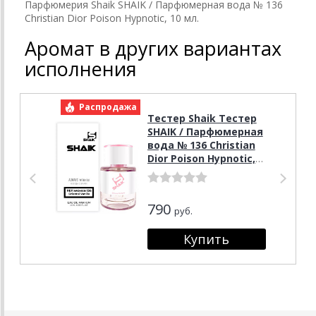
Парфюмерия Shaik SHAIK / Парфюмерная вода № 136
Christian Dior Poison Hypnotic, 10 мл.
Аромат в других вариантах
исполнения
Распродажа
Р
Тестер Shaik Тестер
SHAIK / Парфюмерная
вода № 136 Christian
Dior Poison Hypnotic,
25 мл
790
руб.