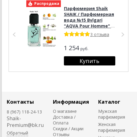
Распродажа
Р
Парфюмерия Shaik
SHAIK / Парфюмерная
вода №15 Bvlgari
"AQVA Pour Homme" ,
50 мл.
3 отзыва
1 254
руб.
Контакты
Информация
Каталог
О магазине
Мужская
8 (967) 118-24-13
Доставка /
парфюмерия
Shaik-
Оплата
Женская
Premium@bk.ru
Скидки / Акции
парфюмерия
Обратный
Отзывы