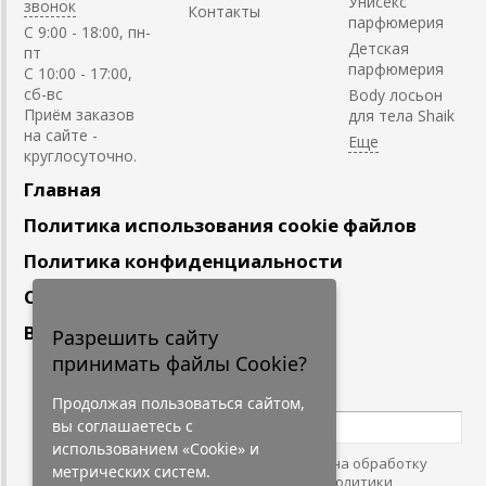
Унисекс
звонок
Контакты
парфюмерия
C 9:00 - 18:00, пн-
Детская
пт
парфюмерия
С 10:00 - 17:00,
сб-вс
Body лосьон
Приём заказов
для тела Shaik
на сайте -
круглосуточно.
Главная
Политика использования cookie файлов
Политика конфиденциальности
Сотрудничество
Вакансии
Разрешить сайту
принимать файлы Cookie?
Подпишитесь
на наши новости
Продолжая пользоваться сайтом,
вы соглашаетесь с
использованием «Cookie» и
Нажимая на кнопку, я даю согласие на обработку
метрических систем.
персональных данных. С условиями
"Политики